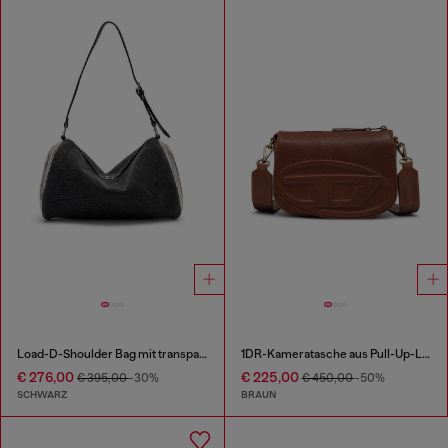
Load-D-Shoulder Bag mit transparenten ovalen D-Seiten
1DR-Kameratasche aus Pull-Up-Leder
€ 276,00
€ 225,00
€ 395,00
-30%
€ 450,00
-50%
SCHWARZ
BRAUN