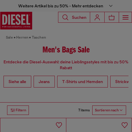
Weitere Artikel bis zu 50% - Mehr entdecken
Suchen
Sale
Herren
Taschen
Men's Bags Sale
Entdecke die Diesel‑Auswahl: deine Lieblingsstyles mit bis zu 50 %
Rabatt
Siehe alle
Jeans
T‑Shirts und Hemden
Strickwa
7 items
Filtern
Sortieren nach