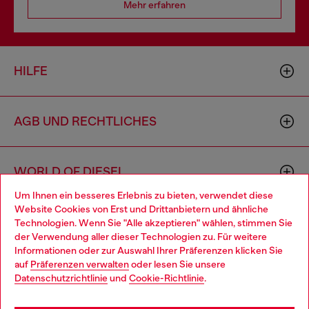
Mehr erfahren
HILFE
AGB UND RECHTLICHES
WORLD OF DIESEL
Um Ihnen ein besseres Erlebnis zu bieten, verwendet diese
Website Cookies von Erst und Drittanbietern und ähnliche
CORPORATE
Technologien. Wenn Sie "Alle akzeptieren" wählen, stimmen Sie
der Verwendung aller dieser Technologien zu. Für weitere
Choose your location
Informationen oder zur Auswahl Ihrer Präferenzen klicken Sie
auf
Präferenzen verwalten
oder lesen Sie unsere
You are currently browsing Österreich website, but it seems you
Datenschutzrichtlinie
und
Cookie-Richtlinie
.
may be based in United States