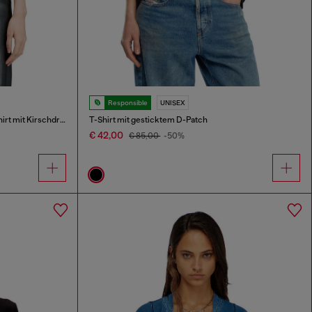
Responsible
UNISEX
Schlank geschnittenes Baumwoll-T-Shirt mit Kirschdruck
T-Shirt mit gesticktem D-Patch
€ 42,00
€ 85,00
-50%