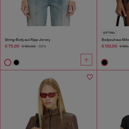
GIFTING
String-Body aus Ripp-Jersey
Bodysuit aus Mikr
€ 75,00
€ 133,00
€ 150,00
-50%
€ 190