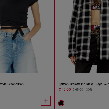
it Wickelschnüren
Spitzen-Bralette mit Diesel-Logo-G
€ 45,00
€ 65,00
-30%