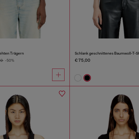
ehten Trägern
€ 75,00
00
-50%