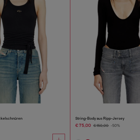
ckelschnüren
String-Body aus Ripp-Jersey
€ 75,00
€ 150,00
-50%