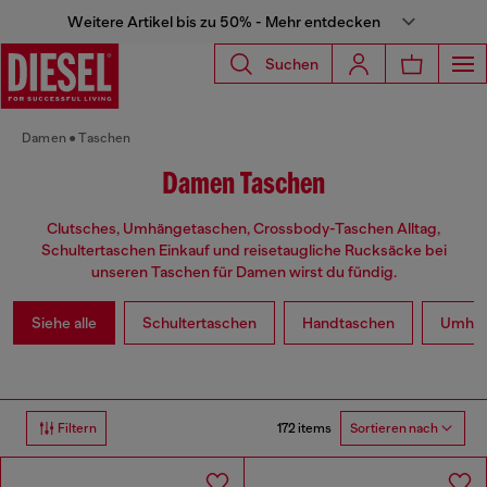
Weitere Artikel bis zu 50% - Mehr entdecken
Suchen
Damen
Taschen
Damen Taschen
Clutsches, Umhängetaschen, Crossbody-Taschen Alltag,
Schultertaschen Einkauf und reisetaugliche Rucksäcke bei
unseren Taschen für Damen wirst du fündig.
Siehe alle
Schultertaschen
Handtaschen
Umhan
172 items
Filtern
Sortieren nach