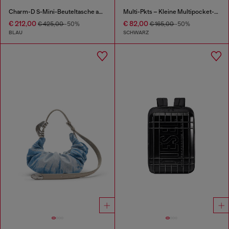
Charm-D S-Mini-Beuteltasche aus gestepptem Argyle-Denim
Multi-Pkts – Kleine Multipocket-Utility-Tasche
€ 212,00
€ 82,00
€ 425,00
-50%
€ 165,00
-50%
BLAU
SCHWARZ