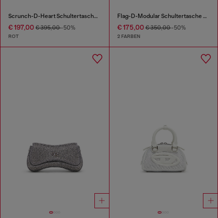
Scrunch-D-Heart Schultertasche aus geknautschtem Leder
Flag-D-Modular Schultertasche mit geprägtem Logo
€ 197,00
€ 175,00
€ 395,00
-50%
€ 350,00
-50%
ROT
2 FARBEN