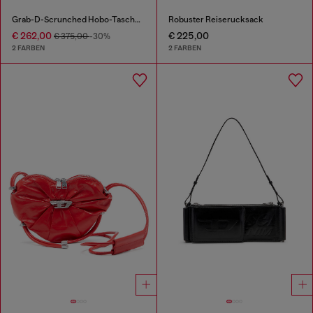
Grab-D-Scrunched Hobo-Tasche aus Satin-Denim
Robuster Reiserucksack
€ 262,00
€ 225,00
€ 375,00
-30%
2 FARBEN
2 FARBEN