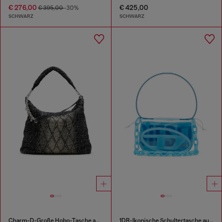
€ 276,00
€ 425,00
€ 395,00
-30%
SCHWARZ
SCHWARZ
Charm-D-Große Hobo-Tasche aus behandeltem, gestepptem Denim
1DR-Ikonische Schultertasche aus transparentem TPU