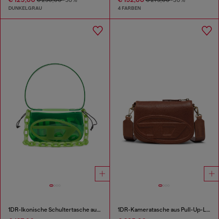
€ 250,00
-50%
€ 275,00
-30%
DUNKELGRAU
4 FARBEN
1DR-Ikonische Schultertasche aus transparentem TPU
1DR-Kameratasche aus Pull-Up-Leder