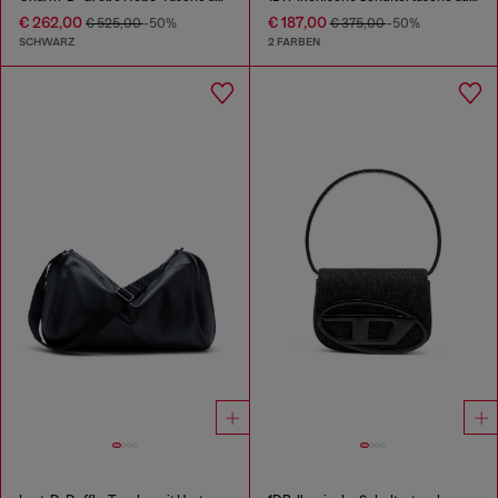
€ 262,00
€ 187,00
€ 525,00
-50%
€ 375,00
-50%
SCHWARZ
2 FARBEN