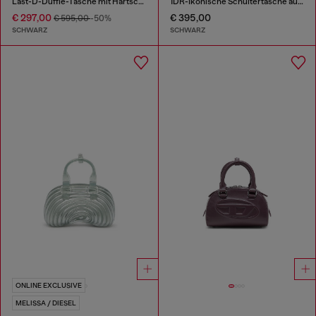
Last-D-Duffle-Tasche mit Hartschalen-Logo-Seiten
1DR-Ikonische Schultertasche aus gewaschenem Denim
€ 297,00
€ 395,00
€ 595,00
-50%
SCHWARZ
SCHWARZ
ONLINE EXCLUSIVE
MELISSA / DIESEL