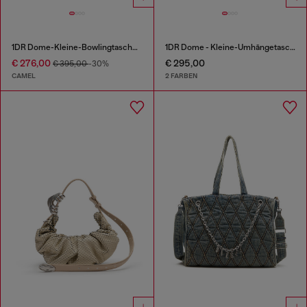
1DR Dome-Kleine-Bowlingtasche aus Pull-up-Leder
1DR Dome - Kleine-Umhängetasche aus Satin und Velours
€ 276,00
€ 295,00
€ 395,00
-30%
CAMEL
2 FARBEN