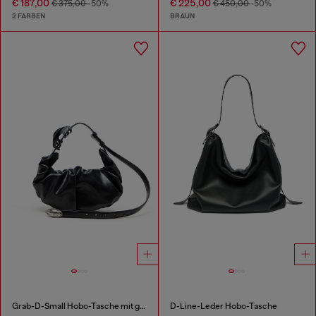
€ 187,00
€ 225,00
€ 375,00
-50%
€ 450,00
-50%
2 FARBEN
BRAUN
Grab-D-Small Hobo-Tasche mit gerafftem Design
D-Line-Leder Hobo-Tasche