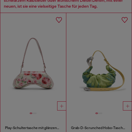
schwarzem Kalbsleder oder ikonischem Diesel Denim, mit einer
neuen, ist sie eine vielseitige Tasche für jeden Tag.
Play-Schultertasche mit glänzendem Print
Grab-D-Scrunched Hobo-Tasche aus Satin-Denim