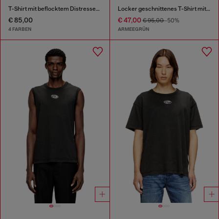
T-Shirt mit beflocktem Distressed-Logo
Locker geschnittenes T-Shirt mit Camouflage-Print auf dem Rücken
€ 85,00
€ 47,00
€ 95,00
-50%
4 FARBEN
ARMEEGRÜN