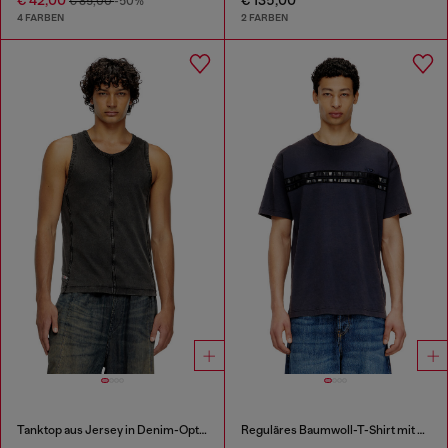
€ 85,00
-50%
4 FARBEN
2 FARBEN
Tanktop aus Jersey in Denim-Optik
Reguläres Baumwoll-T-Shirt mit Framis-Bändern