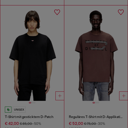
UNISEX
T-Shirt mit gesticktem D-Patch
Reguläres T-Shirt mit D-Applikation
€ 42,00
€ 52,00
€ 85,00
-50%
€ 75,00
-30%