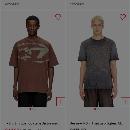
2 FARBEN
4 FARBEN
T-Shirt mit beflocktem Distressed-Logo
Jersey-T-Shirt mit geprägtem Motiv
€ 42,00
€ 135,00