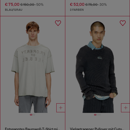
€ 75,00
€ 52,00
€ 150,00
-50%
€ 75,00
-30%
BLAU/GRAU
2 FARBEN
Entspanntes Baumwoll-T-Shirt mit Print vorne und hinten
Vielgetragener Pullover mit Cutout-Logo