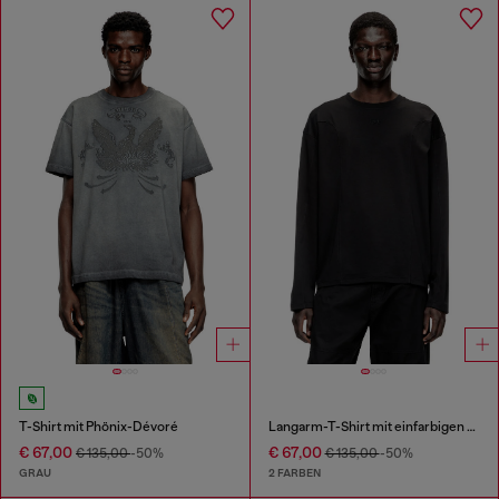
T-Shirt mit Phönix-Dévoré
Langarm-T-Shirt mit einfarbigen Einsätzen
€ 67,00
€ 67,00
€ 135,00
-50%
€ 135,00
-50%
GRAU
2 FARBEN