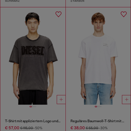
SCHWARZ
2 FARBEN
T-Shirt mit appliziertem Logo und rohem Rand
Reguläres Baumwoll-T-Shirt mit Puffdruck
€ 57,00
€ 38,00
€ 115,00
-50%
€ 55,00
-30%