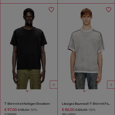
T‑Shirt mit einfarbigen Einsätzen
Lässiges Baumwoll-T-Shirt mit Farbspray
€ 57,00
€ 62,00
€ 115,00
-50%
€ 125,00
-50%
3 FARBEN
HELLGRAU