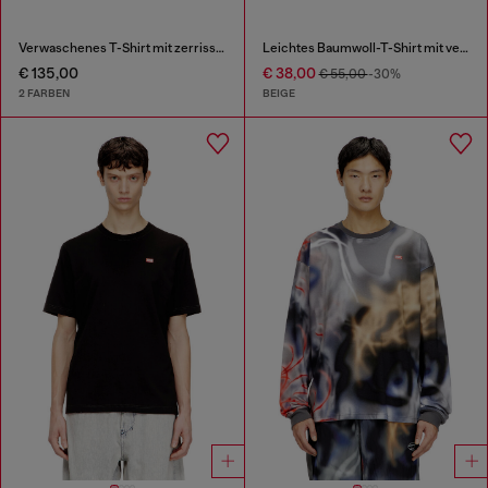
Verwaschenes T-Shirt mit zerrissener Brusttasche
Leichtes Baumwoll-T-Shirt mit verblasstem Logo
€ 135,00
€ 38,00
€ 55,00
-30%
2 FARBEN
BEIGE