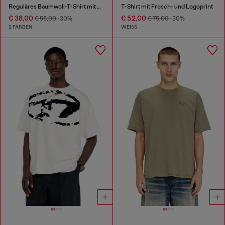
Reguläres Baumwoll-T-Shirt mit Puffdruck
T-Shirt mit Frosch- und Logoprint
€ 38,00
€ 52,00
€ 55,00
-30%
€ 75,00
-30%
2 FARBEN
WEISS