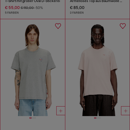
T-Shirt mit großer Oval D-Stickerei
Ärmelloses Top aus Baumwolle mit tonaler Grafik
€ 55,00
€ 85,00
€ 110,00
-50%
5 FARBEN
2 FARBEN