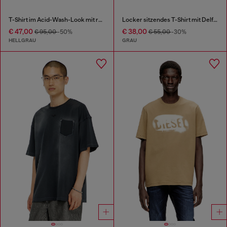
T-Shirt im Acid-Wash-Look mit rohen Kanten
Locker sitzendes T-Shirt mit Delfin-Grafik
€ 47,00
€ 38,00
€ 95,00
-50%
€ 55,00
-30%
HELLGRAU
GRAU