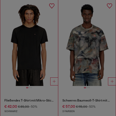
Fließendes T-Shirt mit Mikro-Stickerei
Schweres Baumwoll-T-Shirt mit Camouflage-Print
€ 42,00
€ 57,00
€ 85,00
-50%
€ 115,00
-50%
SCHWARZ
2 FARBEN