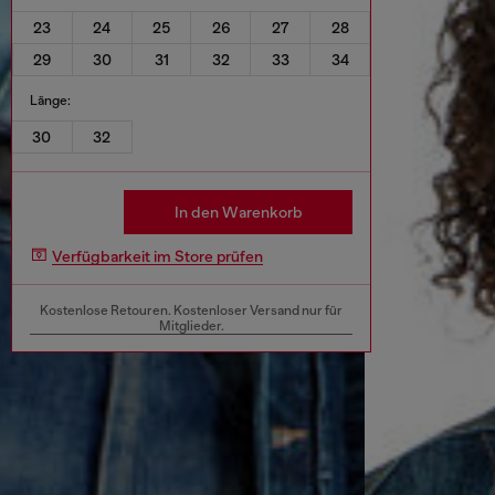
23
24
25
26
27
28
29
30
31
32
33
34
Länge:
30
32
In den Warenkorb
Verfügbarkeit im Store prüfen
Kostenlose Retouren. Kostenloser Versand nur für
Mitglieder.