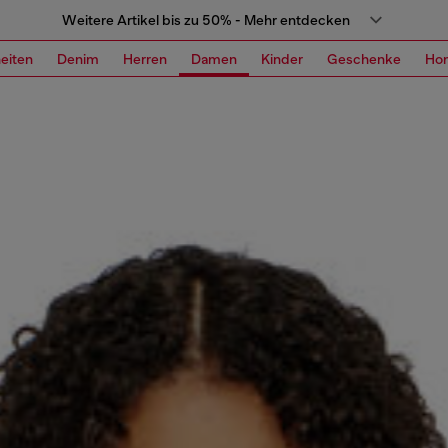
Weitere Artikel bis zu 50% - Mehr entdecken
eiten
Denim
Herren
Damen
Kinder
Geschenke
Ho