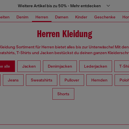
Weitere Artikel bis zu 50% - Mehr entdecken
eiten
Denim
Herren
Damen
Kinder
Geschenke
Ho
Herren Kleidung
leidung Sortiment für Herren bietet alles bis zur Unterwäsche! Mit de
atshirts, T-Shirts und Jacken bestückst du deinen ganzen Kleiderschr
e alle
Jacken
Denimjacken
Lederjacken
T‑Shi
Jeans
Sweatshirts
Pullover
Hemden
Polo
Shorts