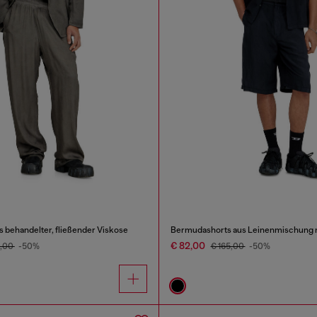
s behandelter, fließender Viskose
€ 82,00
0,00
-50%
€ 165,00
-50%