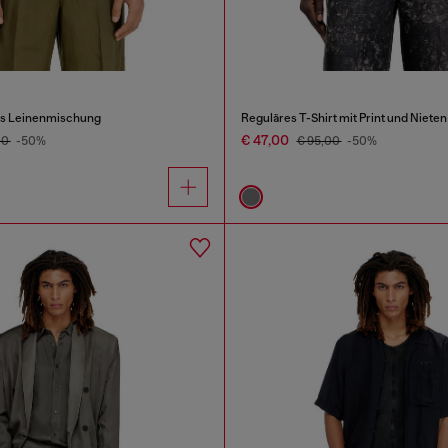
s Leinenmischung
Reguläres T-Shirt mit Print und Nieten
€ 47,00
00
-50%
€ 95,00
-50%