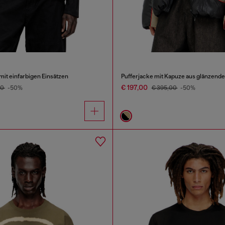
mit einfarbigen Einsätzen
Pufferjacke mit Kapuze aus glänzend
€ 197,00
00
-50%
€ 395,00
-50%