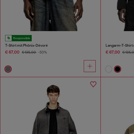
Responsible
T-Shirt mit Phönix-Dévoré
Langarm-T-Shirt 
€ 67,00
€ 67,00
€ 135,00
-50%
€ 135,