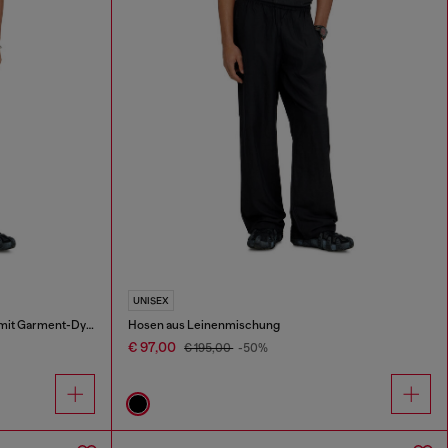
UNISEX
Bermudashorts aus Leinenmischung mit Garment-Dye-Färbung
Hosen aus Leinenmischung
€ 97,00
€ 195,00
-50%