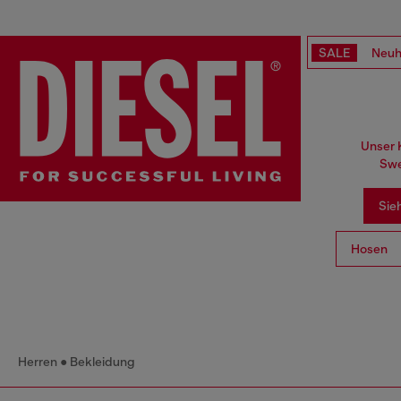
SALE
Neuh
Unser K
Swe
Sieh
Hosen
Herren
Bekleidung