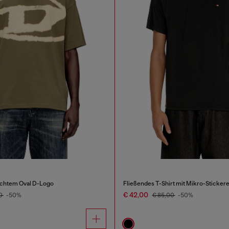
eichtem Oval D-Logo
Fließendes T-Shirt mit Mikro-Stickere
€ 42,00
00
-50%
€ 85,00
-50%