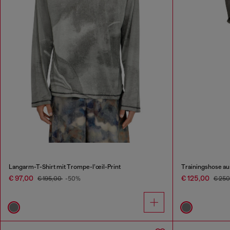
Langarm-T-Shirt mit Trompe-l’œil-Print
Trainingshose au
€ 97,00
€ 125,00
€ 195,00
-50%
€ 25