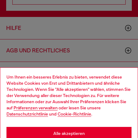
HILFE
AGB UND RECHTLICHES
WORLD OF DIESEL
Um Ihnen ein besseres Erlebnis zu bieten, verwendet diese
Website Cookies von Erst und Drittanbietern und ähnliche
Technologien. Wenn Sie "Alle akzeptieren" wählen, stimmen Sie
CORPORATE
der Verwendung aller dieser Technologien zu. Für weitere
Choose your location
Informationen oder zur Auswahl Ihrer Präferenzen klicken Sie
auf
Präferenzen verwalten
oder lesen Sie unsere
You are currently browsing Österreich website, but it seems you
Datenschutzrichtlinie
und
Cookie-Richtlinie
.
may be based in United States
Stay in Österreich
Alle akzeptieren