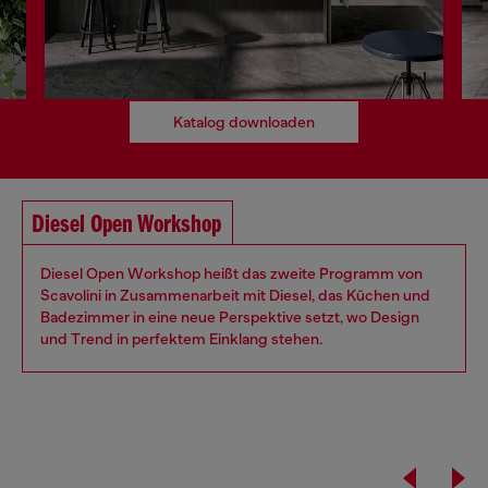
Katalog downloaden
Diesel Open Workshop
Diesel Open Workshop heißt das zweite Programm von
Scavolini in Zusammenarbeit mit Diesel, das Küchen und
Badezimmer in eine neue Perspektive setzt, wo Design
und Trend in perfektem Einklang stehen.