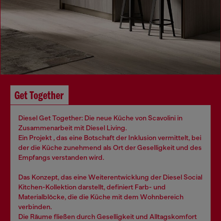
Get Together
Diesel Get Together: Die neue Küche von Scavolini in
Zusammenarbeit mit Diesel Living.
Ein Projekt , das eine Botschaft der Inklusion vermittelt, bei
der die Küche zunehmend als Ort der Geselligkeit und des
Empfangs verstanden wird.
Das Konzept, das eine Weiterentwicklung der Diesel Social
Kitchen-Kollektion darstellt, definiert Farb- und
Materialblöcke, die die Küche mit dem Wohnbereich
verbinden.
Die Räume fließen durch Geselligkeit und Alltagskomfort