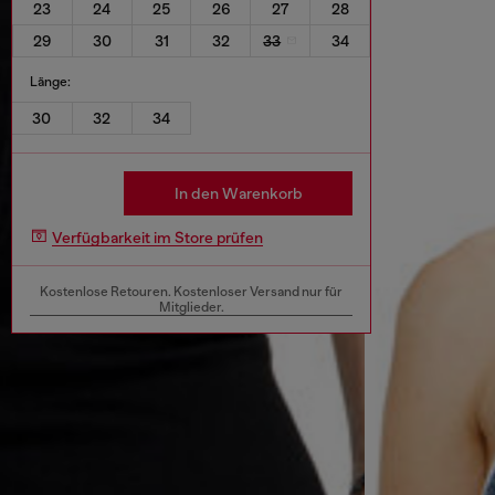
23
24
25
26
27
28
29
30
31
32
33
34
Länge:
30
32
34
In den Warenkorb
Verfügbarkeit im Store prüfen
Kostenlose Retouren. Kostenloser Versand nur für
Mitglieder.