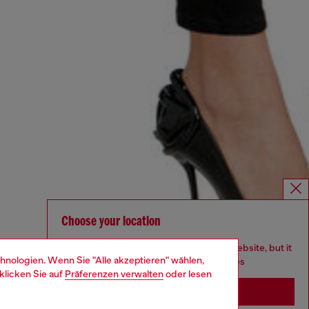
Choose your location
You are currently browsing Österreich website, but it
hnologien. Wenn Sie "Alle akzeptieren" wählen,
seems you may be based in United States
klicken Sie auf
Präferenzen verwalten
oder lesen
Stay in Österreich