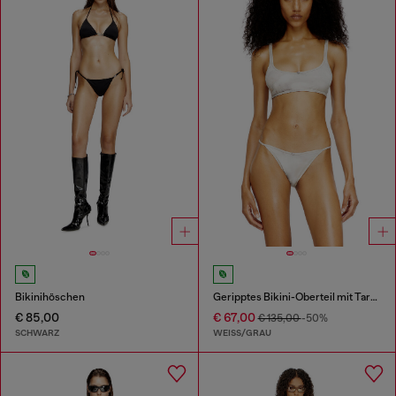
Bikinihöschen
Geripptes Bikini-Oberteil mit Tarnmuster
€ 85,00
€ 67,00
€ 135,00
-50%
SCHWARZ
WEISS/GRAU