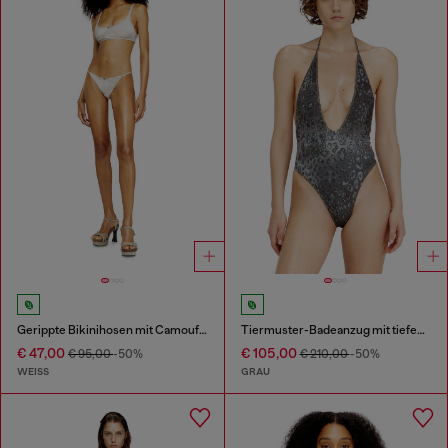
Gerippte Bikinihosen mit Camouflage-Print
Tiermuster-Badeanzug mit tiefem Ausschnitt
€ 47,00
€ 105,00
€ 95,00
-50%
€ 210,00
-50%
WEISS
GRAU