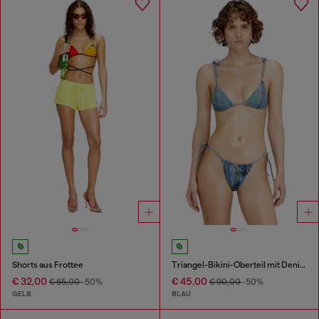
Shorts aus Frottee
Triangel-Bikini-Oberteil mit Denim-Trompe l'œil
€ 32,00
€ 45,00
€ 65,00
-50%
€ 90,00
-50%
GELB
BLAU