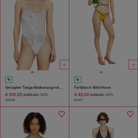
Gerippter Tanga-Badeanzug mit Camouflage-Print
Farbblock-Bikinihose
€ 105,00
€ 42,00
€ 210,00
-50%
€ 85,00
-50%
WEISS
BUNT