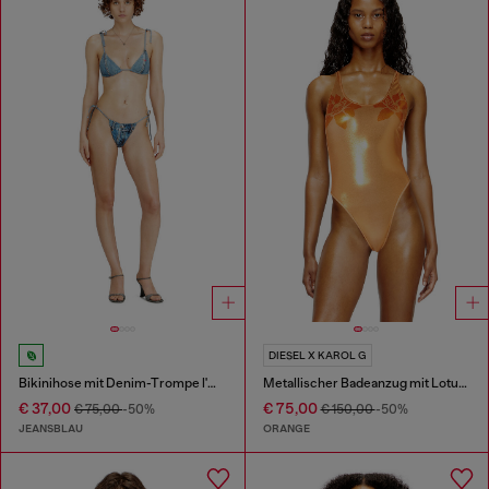
DIESEL X KAROL G
Bikinihose mit Denim-Trompe l'œil
Metallischer Badeanzug mit Lotusdruck
€ 37,00
€ 75,00
€ 75,00
-50%
€ 150,00
-50%
JEANSBLAU
ORANGE