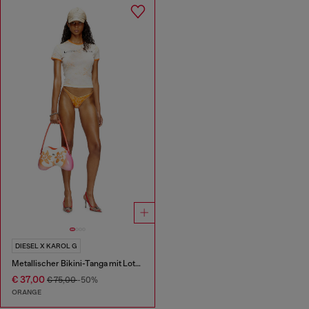
DIESEL X KAROL G
Metallischer Bikini-Tanga mit Lotus-Print
€ 37,00
€ 75,00
-50%
ORANGE