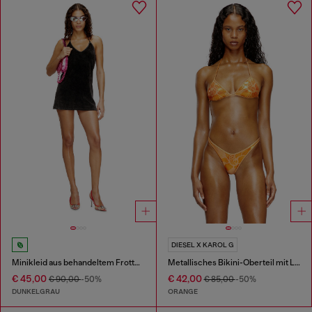
DIESEL X KAROL G
Minikleid aus behandeltem Frotteegewebe
Metallisches Bikini-Oberteil mit Lotus-Print
€ 45,00
€ 42,00
€ 90,00
-50%
€ 85,00
-50%
DUNKELGRAU
ORANGE