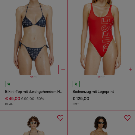
Bikini-Top mit durchgehendem Hahnentritt-Muster
Badeanzug mit Logoprint
€ 45,00
€ 125,00
€ 90,00
-50%
BLAU
ROT