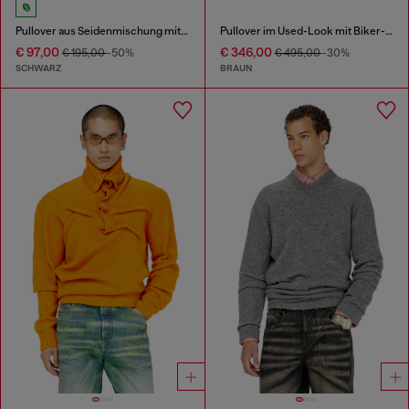
Pullover aus Seidenmischung mit Paspelierung
Pullover im Used-Look mit Biker-Halsband
€ 97,00
€ 346,00
€ 195,00
-50%
€ 495,00
-30%
SCHWARZ
BRAUN