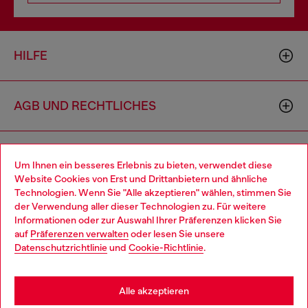
HILFE
AGB UND RECHTLICHES
WORLD OF DIESEL
Um Ihnen ein besseres Erlebnis zu bieten, verwendet diese
Website Cookies von Erst und Drittanbietern und ähnliche
Technologien. Wenn Sie "Alle akzeptieren" wählen, stimmen Sie
CORPORATE
der Verwendung aller dieser Technologien zu. Für weitere
Choose your location
Informationen oder zur Auswahl Ihrer Präferenzen klicken Sie
auf
Präferenzen verwalten
oder lesen Sie unsere
You are currently browsing Österreich website, but it seems you
Datenschutzrichtlinie
und
Cookie-Richtlinie
.
may be based in United States
Stay in Österreich
Alle akzeptieren