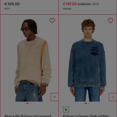
€ 325,00
€ 147,00
€ 295,00
-50%
ROT
WEISS
Alpaca-Mix Pullover mit spraygefärbten Nähten
Pullover in Denim-Optik mit Patch-Effekten