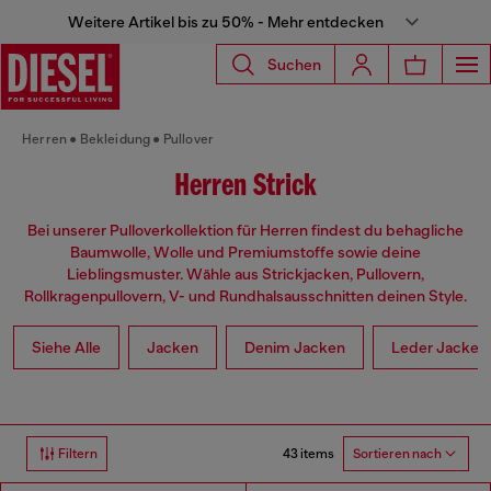
Weitere Artikel bis zu 50% - Mehr entdecken
Suchen
Herren
Bekleidung
Pullover
Herren Strick
Bei unserer Pulloverkollektion für Herren findest du behagliche
Baumwolle, Wolle und Premiumstoffe sowie deine
Lieblingsmuster. Wähle aus Strickjacken, Pullovern,
Rollkragenpullovern, V- und Rundhalsausschnitten deinen Style.
Siehe Alle
Jacken
Denim Jacken
Leder Jacken
43 items
Filtern
Sortieren nach