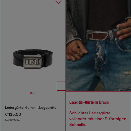
Essential‑Gürtel in Braun
Ledergürtel 4 cm mit Logoplatte
Schlichter Ledergürtel,
€ 135,00
vollendet mit einer D‑förmigen
SCHWARZ
Schnalle.