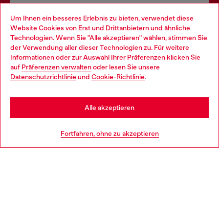
Omnichannel-Services
Um Ihnen ein besseres Erlebnis zu bieten, verwendet diese
Website Cookies von Erst und Drittanbietern und ähnliche
Entdecke unser gesamtes Service-Angebot, online und
Technologien. Wenn Sie "Alle akzeptieren" wählen, stimmen Sie
im Store.
der Verwendung aller dieser Technologien zu. Für weitere
Choose your location
Informationen oder zur Auswahl Ihrer Präferenzen klicken Sie
auf
Präferenzen verwalten
oder lesen Sie unsere
You are currently browsing Österreich website, but it seems you
Datenschutzrichtlinie
und
Cookie-Richtlinie
.
Mehr erfahren
may be based in United States
Stay in Österreich
Alle akzeptieren
HILFE
Go to United States
Fortfahren, ohne zu akzeptieren
AGB UND RECHTLICHES
WORLD OF DIESEL