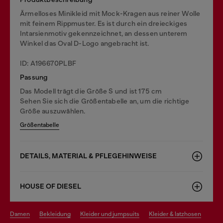
Ärmelloses Minikleid mit Mock-Kragen aus reiner Wolle
mit feinem Rippmuster. Es ist durch ein dreieckiges
Intarsienmotiv gekennzeichnet, an dessen unterem
Winkel das Oval D-Logo angebracht ist.
ID: A196670PLBF
Passung
Das Modell trägt die Größe S und ist 175 cm
Sehen Sie sich die Größentabelle an, um die richtige
Größe auszuwählen.
Größentabelle
DETAILS, MATERIAL & PFLEGEHINWEISE
HOUSE OF DIESEL
damen
bekleidung
kleider und jumpsuits
kleider & latzhosen