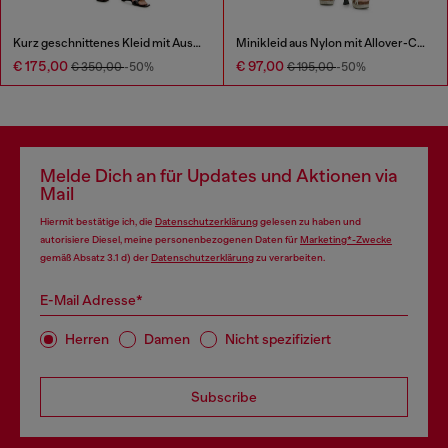
Kurz geschnittenes Kleid mit Ausschnitt aus gerippter Wollstrickware
Minikleid aus Nylon mit Allover-Camouflagemuster und Kristalldetails
€ 175,00
€ 97,00
€ 350,00
-50%
€ 195,00
-50%
Melde Dich an für Updates und Aktionen via
Mail
Hiermit bestätige ich, die
Datenschutzerklärung
gelesen zu haben und
autorisiere Diesel, meine personenbezogenen Daten für
Marketing*-Zwecke
gemäß Absatz 3.1 d) der
Datenschutzerklärung
zu verarbeiten.
E-Mail Adresse*
Herren
Damen
Nicht spezifiziert
Subscribe