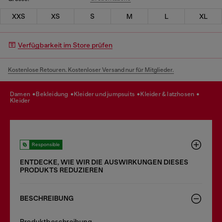
XXS
XS
S
M
L
XL
Verfügbarkeit im Store prüfen
Kostenlose Retouren. Kostenloser Versand nur für Mitglieder.
damen
bekleidung
kleider und jumpsuits
kleider & latzhosen
kleider
Responsible
ENTDECKE, WIE WIR DIE AUSWIRKUNGEN DIESES
PRODUKTS REDUZIEREN
BESCHREIBUNG
Produktbeschreibung