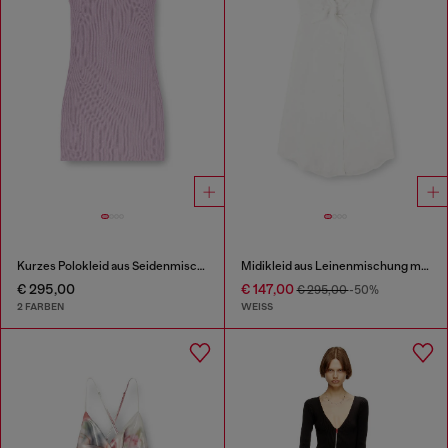
Kurzes Polokleid aus Seidenmischung in Rippstrick
Midikleid aus Leinenmischung mit Knotendetail
€ 295,00
€ 147,00
€ 295,00
-50%
2 FARBEN
WEISS