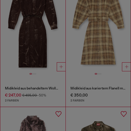
Midikleid aus behandeltem Wollmischgewebe-Strick
Midikleid aus kariertem Flanell mit breitem Gürtel
€ 247,00
€ 350,00
€ 495,00
-50%
2 FARBEN
2 FARBEN