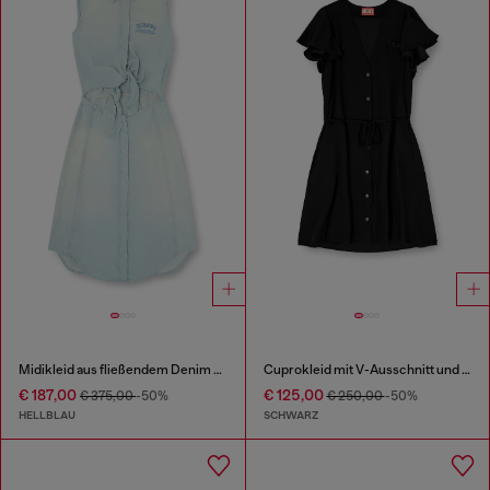
Midikleid aus fließendem Denim mit Schmutzeffekt
Cuprokleid mit V-Ausschnitt und Knöpfen vorne
€ 187,00
€ 125,00
€ 375,00
-50%
€ 250,00
-50%
HELLBLAU
SCHWARZ