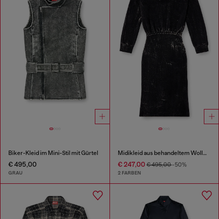
Biker-Kleid im Mini-Stil mit Gürtel
Midikleid aus behandeltem Wollmischgewebe-Strick
€ 495,00
€ 247,00
€ 495,00
-50%
GRAU
2 FARBEN