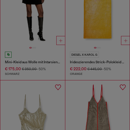
DIESEL X KAROL G
Mini-Kleid aus Wolle mit Intarsienmuster
Irideszierendes Strick-Polokleid mit Lotus-Print
€ 175,00
€ 222,00
€ 350,00
-50%
€ 445,00
-50%
SCHWARZ
ORANGE