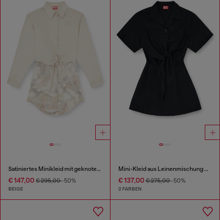
Satiniertes Minikleid mit geknotetem Oberteil
Mini-Kleid aus Leinenmischung mit Taillenknoten
€ 147,00
€ 137,00
€ 295,00
-50%
€ 275,00
-50%
BEIGE
2 FARBEN