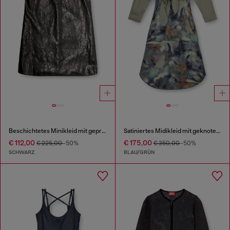
Beschichtetes Minikleid mit geprägtem Oval D
Satiniertes Midikleid mit geknotetem Oberteil
€ 112,00
€ 175,00
€ 225,00
-50%
€ 350,00
-50%
SCHWARZ
BLAU/GRÜN