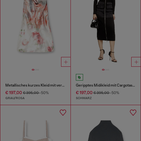
Metallisches kurzes Kleid mit verschwommenem Rosenmuster
Geripptes Midikleid mit Cargotaschen
€ 197,00
€ 197,00
€ 395,00
-50%
€ 395,00
-50%
GRAU/ROSA
SCHWARZ