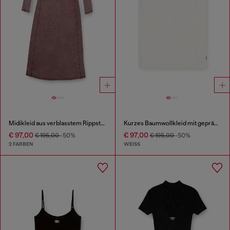
Midikleid aus verblasstem Rippstrick-Jersey
Kurzes Baumwollkleid mit geprägter Kette
€ 97,00
€ 97,00
€ 195,00
-50%
€ 195,00
-50%
2 FARBEN
WEISS