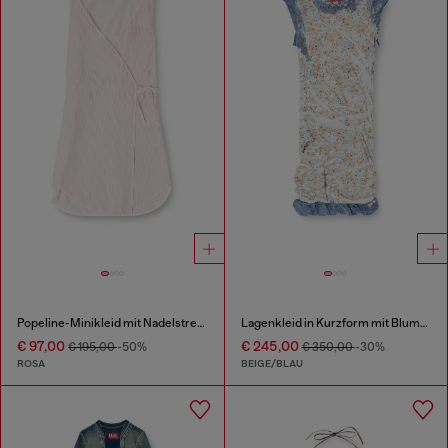
Popeline-Minikleid mit Nadelstreifen
Lagenkleid in Kurzform mit Blumenmuster im Röntgen-Effekt
€ 97,00
€ 245,00
€ 195,00
-50%
€ 350,00
-30%
ROSA
BEIGE/BLAU