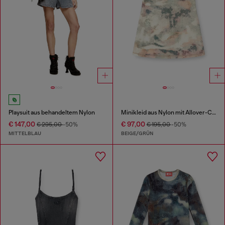
Playsuit aus behandeltem Nylon
Minikleid aus Nylon mit Allover-Camouflagemuster und Kristalldetails
€ 147,00
€ 97,00
€ 295,00
-50%
€ 195,00
-50%
MITTELBLAU
BEIGE/GRÜN