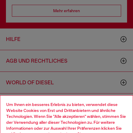
Mehr erfahren
HILFE
AGB UND RECHTLICHES
WORLD OF DIESEL
CORPORATE
Um Ihnen ein besseres Erlebnis zu bieten, verwendet diese
Website Cookies von Erst und Drittanbietern und ähnliche
Technologien. Wenn Sie "Alle akzeptieren" wählen, stimmen Sie
der Verwendung aller dieser Technologien zu. Für weitere
Choose your location
Informationen oder zur Auswahl Ihrer Präferenzen klicken Sie