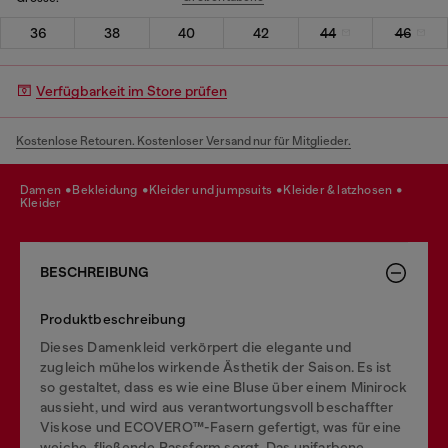
36
38
40
42
44
46
Verfügbarkeit im Store prüfen
Kostenlose Retouren. Kostenloser Versand nur für Mitglieder.
damen
bekleidung
kleider und jumpsuits
kleider & latzhosen
kleider
BESCHREIBUNG
Produktbeschreibung
Dieses Damenkleid verkörpert die elegante und
zugleich mühelos wirkende Ästhetik der Saison. Es ist
so gestaltet, dass es wie eine Bluse über einem Minirock
aussieht, und wird aus verantwortungsvoll beschaffter
Viskose und ECOVERO™-Fasern gefertigt, was für eine
weiche, fließende Passform sorgt. Das unifarbene