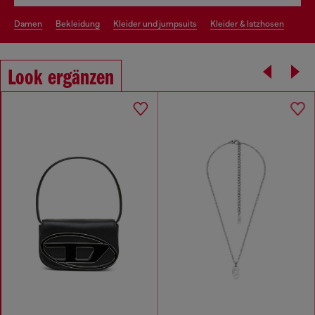
damen
bekleidung
kleider und jumpsuits
kleider & latzhosen
Look ergänzen