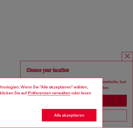
Choose your location
You are currently browsing Deutschland website, but
hnologien. Wenn Sie "Alle akzeptieren" wählen,
it seems you may be based in United States
klicken Sie auf
Präferenzen verwalten
oder lesen
Stay in Deutschland
Alle akzeptieren
Go to United States