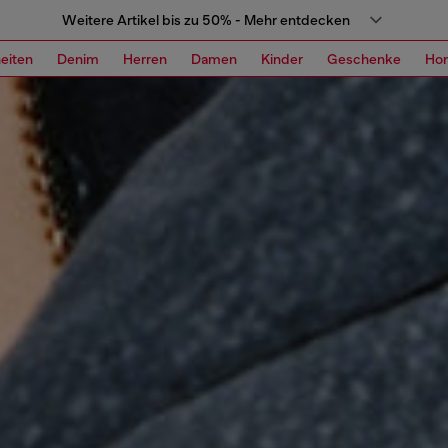
Weitere Artikel bis zu 50% - Mehr entdecken
eiten
Denim
Herren
Damen
Kinder
Geschenke
Ho