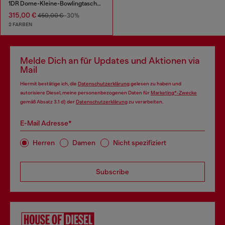
1DR Dome-Kleine-Bowlingtasche aus Leder in Schlangenoptik
315,00 €
450,00 €
-30%
2 FARBEN
Melde Dich an für Updates und Aktionen via
Mail
Hiermit bestätige ich, die
Datenschutzerklärung
gelesen zu haben und
autorisiere Diesel, meine personenbezogenen Daten für
Marketing*-Zwecke
gemäß Absatz 3.1 d) der
Datenschutzerklärung
zu verarbeiten.
E-Mail Adresse*
Herren
Damen
Nicht spezifiziert
Subscribe