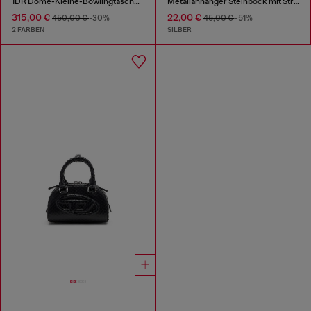
1DR Dome-Kleine-Bowlingtasche aus Leder in Schlangenoptik
Metallanhänger Steinbock mit Strasssteinen
315,00 €
22,00 €
450,00 €
-30%
45,00 €
-51%
2 FARBEN
SILBER