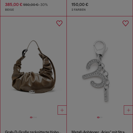
385,00 €
150,00 €
550,00 €
-30%
BEIGE
2 FARBEN
Grab-D-Große zerknitterte Hobo-Tasche
Metall-Anhänger „Aries“ mit Strasssteinen