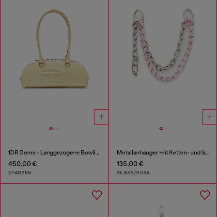
1DR Dome - Langgezogene Bowlingtasche aus Leder
Metallanhänger mit Ketten- und Seildetail
450,00 €
135,00 €
2 FARBEN
SILBER/ROSA