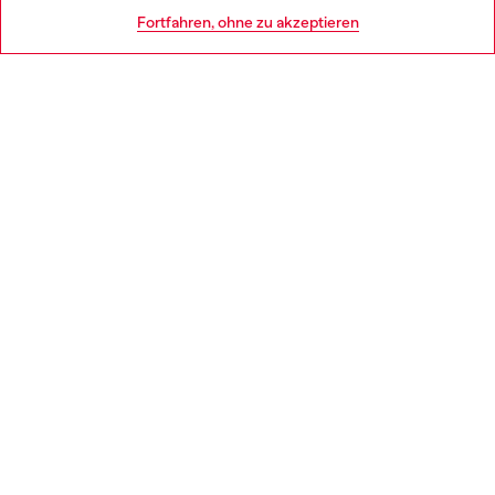
HILFE
Go to United States
Fortfahren, ohne zu akzeptieren
AGB UND RECHTLICHES
WORLD OF DIESEL
CORPORATE
Country: DE
Language: DE
Copyright © 2026 Diesel SpA - Alle Rechte vorbehalten - P.IVA (ital.