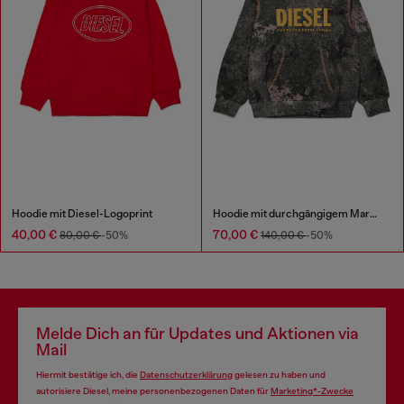
Hoodie mit Diesel-Logoprint
Hoodie mit durchgängigem Marmor-Print
40,00 €
70,00 €
80,00 €
-50%
140,00 €
-50%
Melde Dich an für Updates und Aktionen via
Mail
Hiermit bestätige ich, die
Datenschutzerklärung
gelesen zu haben und
autorisiere Diesel, meine personenbezogenen Daten für
Marketing*-Zwecke