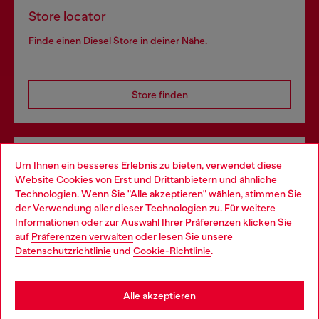
Store locator
Finde einen Diesel Store in deiner Nähe.
Store finden
Omnichannel-Services
Um Ihnen ein besseres Erlebnis zu bieten, verwendet diese
Website Cookies von Erst und Drittanbietern und ähnliche
Entdecke unser gesamtes Service-Angebot, online und
Technologien. Wenn Sie "Alle akzeptieren" wählen, stimmen Sie
im Store.
der Verwendung aller dieser Technologien zu. Für weitere
Choose your location
Informationen oder zur Auswahl Ihrer Präferenzen klicken Sie
auf
Präferenzen verwalten
oder lesen Sie unsere
You are currently browsing Deutschland website, but it seems
Datenschutzrichtlinie
und
Cookie-Richtlinie
.
Mehr erfahren
you may be based in United States
Stay in Deutschland
Alle akzeptieren