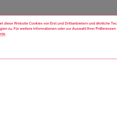
et diese Website Cookies von Erst und Drittanbietern und ähnliche Tec
ien zu. Für weitere Informationen oder zur Auswahl Ihrer Präferenzen 
inie
.
1 | 3
en
junior (4-16 jahre)
kleidung
sweatshirts
nsible
KE, WIE WIR DIE AUSWIRKUNGEN DIESES PRODUKTS REDUZIER