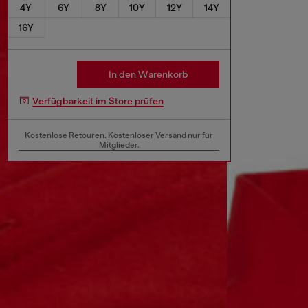
4Y
6Y
8Y
10Y
12Y
14Y
16Y
In den Warenkorb
Verfügbarkeit im Store prüfen
Kostenlose Retouren. Kostenloser Versand nur für
Mitglieder.