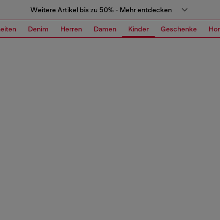
Weitere Artikel bis zu 50% - Mehr entdecken
eiten
Denim
Herren
Damen
Kinder
Geschenke
Ho