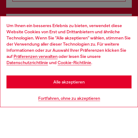
Omnichannel-Services
Um Ihnen ein besseres Erlebnis zu bieten, verwendet diese
Website Cookies von Erst und Drittanbietern und ähnliche
Entdecke unser gesamtes Service-Angebot, online und
Technologien. Wenn Sie "Alle akzeptieren" wählen, stimmen Sie
im Store.
der Verwendung aller dieser Technologien zu. Für weitere
Choose your location
Informationen oder zur Auswahl Ihrer Präferenzen klicken Sie
auf
Präferenzen verwalten
oder lesen Sie unsere
You are currently browsing Deutschland website, but it seems
Datenschutzrichtlinie
und
Cookie-Richtlinie
.
Mehr erfahren
you may be based in United States
Stay in Deutschland
Alle akzeptieren
HILFE
Go to United States
Fortfahren, ohne zu akzeptieren
AGB UND RECHTLICHES
WORLD OF DIESEL