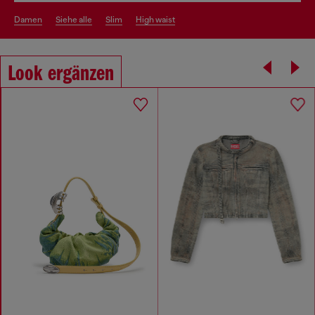
damen
siehe alle
slim
high waist
Look ergänzen