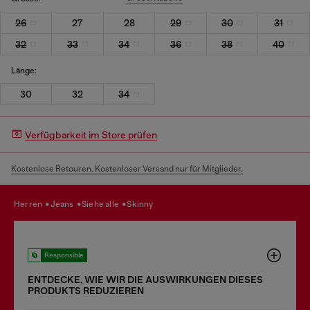
26
27
28
29
30
31
32
33
34
36
38
40
Länge:
30
32
34
Verfügbarkeit im Store prüfen
Kostenlose Retouren. Kostenloser Versand nur für Mitglieder.
herren
jeans
siehe alle
skinny
Responsible
ENTDECKE, WIE WIR DIE AUSWIRKUNGEN DIESES
PRODUKTS REDUZIEREN