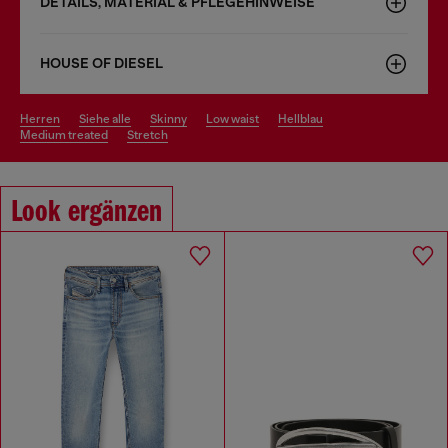
DETAILS, MATERIAL & PFLEGEHINWEISE
HOUSE OF DIESEL
herren
siehe alle
skinny
low waist
hellblau
medium treated
stretch
Look ergänzen