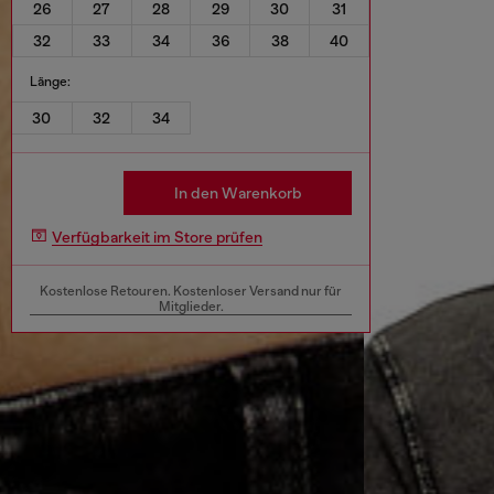
26
27
28
29
30
31
32
33
34
36
38
40
Länge:
30
32
34
In den Warenkorb
Verfügbarkeit im Store prüfen
Kostenlose Retouren. Kostenloser Versand nur für
Mitglieder.