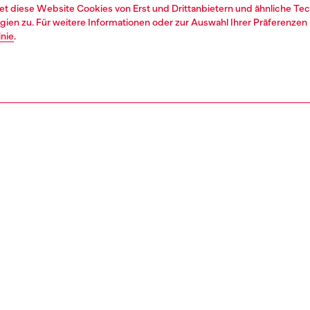
et diese Website Cookies von Erst und Drittanbietern und ähnliche Tec
ien zu. Für weitere Informationen oder zur Auswahl Ihrer Präferenzen 
inie
.
1 | 5
jeans
REIBUNG & GRÖSSE UND PASSFORM
tbeschreibung
Passung
Fit mit niedrigem Bund und einem langen, schmalen Bein
Das Modell
rschenkel bis zum Knöchel, das so geschnitten ist, dass
Sehen Sie 
 Bein perfekt bündelt.
auszuwähl
entes Beispiel für Diesels ikonische Destroyed-Ästhetik:
Größentabel
chwarze Waschung besteht aus Stretch-Denim aus Bio-