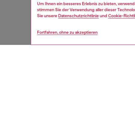
Um Ihnen ein besseres Erlebnis zu bieten, verwend
stimmen Sie der Verwendung aller dieser Technolog
Sie unsere
Datenschutzrichtlinie
und
Cookie-Richtl
Fortfahren, ohne zu akzeptieren
sale
herren
BESCH
Produk
Skinny 
vom Obe
sich das
Ein dez
Diese s