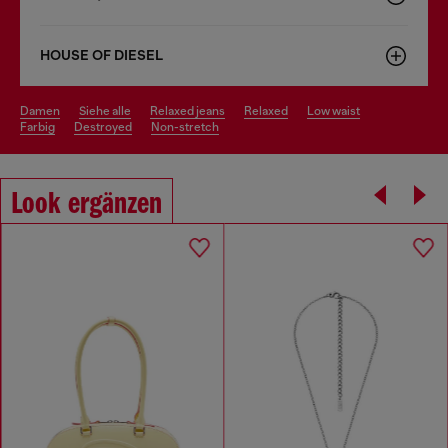
HOUSE OF DIESEL
damen
siehe alle
relaxed jeans
relaxed
low waist
farbig
destroyed
non-stretch
Look ergänzen