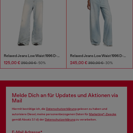
Relaxed Jeans Low Waist 1996 D-Sire
Relaxed Jeans Low Waist 1996 D-Sire
125,00 €
245,00 €
250,00 €
-50%
350,00 €
-30%
Melde Dich an für Updates und Aktionen via
Mail
Hiermit bestätige ich, die
Datenschutzerklärung
gelesen zu haben und
autorisiere Diesel, meine personenbezogenen Daten für
Marketing*-Zwecke
gemäß Absatz 3.1 d) der
Datenschutzerklärung
zu verarbeiten.
E-Mail Adresse*