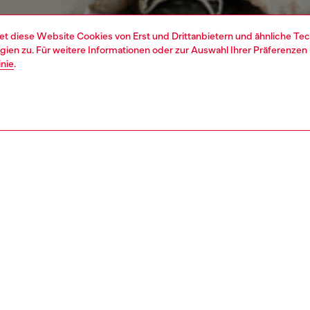
et diese Website Cookies von Erst und Drittanbietern und ähnliche Tec
ien zu. Für weitere Informationen oder zur Auswahl Ihrer Präferenzen 
inie
.
1 | 7
s
siehe alle
relaxed
REIBUNG & GRÖSSE UND PASSFORM
tbeschreibung
Passung
8
Das Modell
Sehen Sie 
fit mit niedriger Taille und tiefem Schritt sowie extra-
auszuwähl