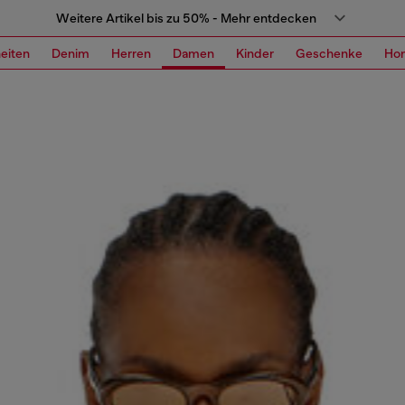
Weitere Artikel bis zu 50% - Mehr entdecken
eiten
Denim
Herren
Damen
Kinder
Geschenke
Ho