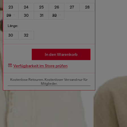
23
24
25
26
27
28
29
30
31
32
Länge:
30
32
In den Warenkorb
Verfügbarkeit im Store prüfen
Kostenlose Retouren. Kostenloser Versand nur für
Mitglieder.