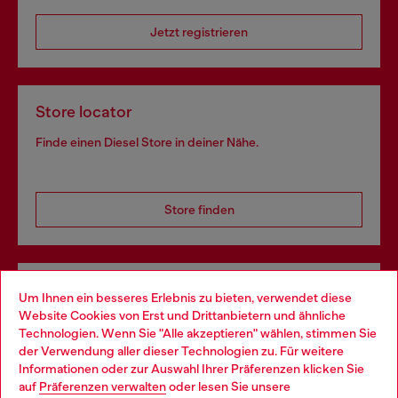
Jetzt registrieren
Store locator
Finde einen Diesel Store in deiner Nähe.
Store finden
Omnichannel-Services
Um Ihnen ein besseres Erlebnis zu bieten, verwendet diese
Website Cookies von Erst und Drittanbietern und ähnliche
Entdecke unser gesamtes Service-Angebot, online und
Technologien. Wenn Sie "Alle akzeptieren" wählen, stimmen Sie
im Store.
der Verwendung aller dieser Technologien zu. Für weitere
Choose your location
Informationen oder zur Auswahl Ihrer Präferenzen klicken Sie
auf
Präferenzen verwalten
oder lesen Sie unsere
You are currently browsing Deutschland website, but it seems