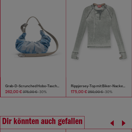
Grab-D-Scrunched Hobo-Tasche aus Satin-Denim
Rippjersey-Top mit Biker-Nackenriemen
262,00 €
175,00 €
375,00 €
-30%
250,00 €
-30%
Dir könnten auch gefallen