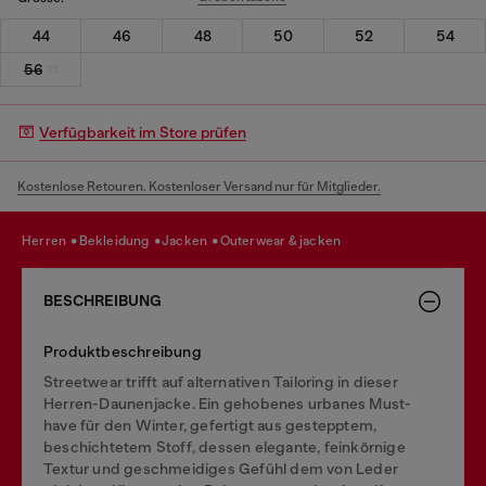
44
46
48
50
52
54
56
Verfügbarkeit im Store prüfen
Kostenlose Retouren. Kostenloser Versand nur für Mitglieder.
herren
bekleidung
jacken
outerwear & jacken
BESCHREIBUNG
Produktbeschreibung
Streetwear trifft auf alternativen Tailoring in dieser
Herren-Daunenjacke. Ein gehobenes urbanes Must-
have für den Winter, gefertigt aus gestepptem,
beschichtetem Stoff, dessen elegante, feinkörnige
Textur und geschmeidiges Gefühl dem von Leder