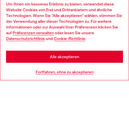
Omnichannel-Services
Um Ihnen ein besseres Erlebnis zu bieten, verwendet diese
Website Cookies von Erst und Drittanbietern und ähnliche
Entdecke unser gesamtes Service-Angebot, online und
Technologien. Wenn Sie "Alle akzeptieren" wählen, stimmen Sie
im Store.
der Verwendung aller dieser Technologien zu. Für weitere
Choose your location
Informationen oder zur Auswahl Ihrer Präferenzen klicken Sie
auf
Präferenzen verwalten
oder lesen Sie unsere
You are currently browsing Deutschland website, but it seems
Datenschutzrichtlinie
und
Cookie-Richtlinie
.
Mehr erfahren
you may be based in United States
Stay in Deutschland
Alle akzeptieren
HILFE
Go to United States
Fortfahren, ohne zu akzeptieren
AGB UND RECHTLICHES
WORLD OF DIESEL