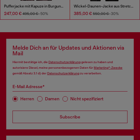
Pufferjacke mit Kapuze in Burgunderrot
Wickel-Daunen-Jacke aus Stretch-Nylon
247,00 €
385,00 €
495,00 €
-50%
550,00 €
-30%
Melde Dich an für Updates und Aktionen via
Mail
Hiermit bestätige ich, die
Datenschutzerklärung
gelesen zu haben und
autorisiere Diesel, meine personenbezogenen Daten für
Marketing*-Zwecke
gemäß Absatz 3.1 d) der
Datenschutzerklärung
zu verarbeiten.
E-Mail Adresse*
Herren
Damen
Nicht spezifiziert
Subscribe