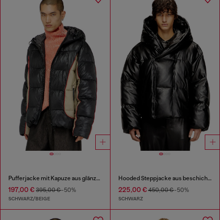
Pufferjacke mit Kapuze aus glänzendem Ripstop
Hooded Steppjacke aus beschichtetem Gewebe
197,00 €
225,00 €
395,00 €
-50%
450,00 €
-50%
SCHWARZ/BEIGE
SCHWARZ