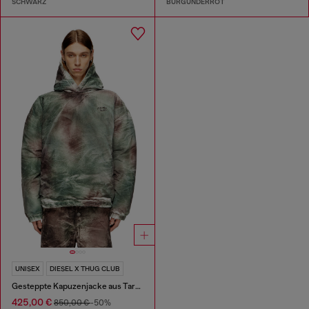
SCHWARZ
BURGUNDERROT
UNISEX
DIESEL X THUG CLUB
Gesteppte Kapuzenjacke aus Tarn-Nylon
425,00 €
850,00 €
-50%