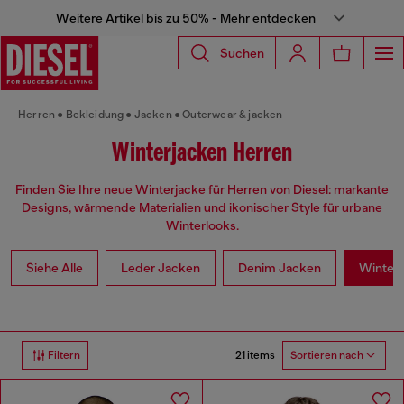
Weitere Artikel bis zu 50% - Mehr entdecken
Suchen
Herren
Bekleidung
Jacken
Outerwear & jacken
Winterjacken Herren
Finden Sie Ihre neue Winterjacke für Herren von Diesel: markante
Designs, wärmende Materialien und ikonischer Style für urbane
Winterlooks.
Siehe Alle
Leder Jacken
Denim Jacken
Winter
21 items
Filtern
Sortieren nach