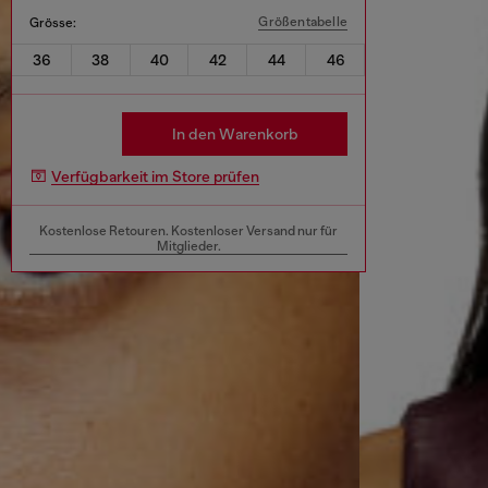
Größentabelle
Grösse:
36
38
40
42
44
46
In den Warenkorb
Verfügbarkeit im Store prüfen
Kostenlose Retouren. Kostenloser Versand nur für
Mitglieder.