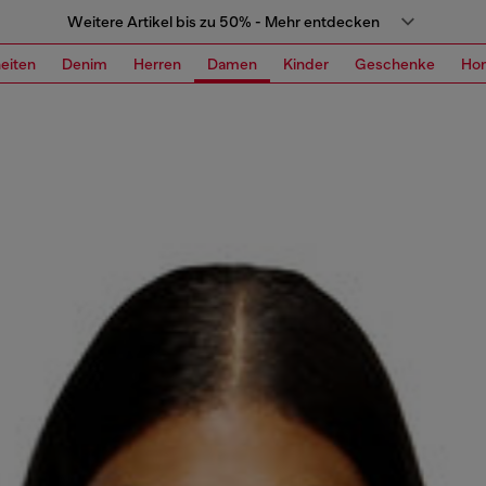
Weitere Artikel bis zu 50% - Mehr entdecken
eiten
Denim
Herren
Damen
Kinder
Geschenke
Ho