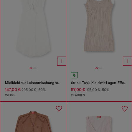
Midikleid aus Leinenmischung mit Knotendetail
Strick-Tank-Kleid mit Lagen-Effekt
147,00 €
97,00 €
295,00 €
-50%
195,00 €
-50%
WEISS
2 FARBEN