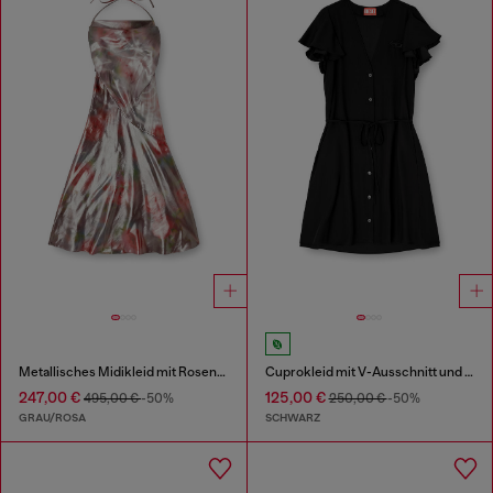
Metallisches Midikleid mit Rosendruck
Cuprokleid mit V-Ausschnitt und Knöpfen vorne
247,00 €
125,00 €
495,00 €
-50%
250,00 €
-50%
GRAU/ROSA
SCHWARZ