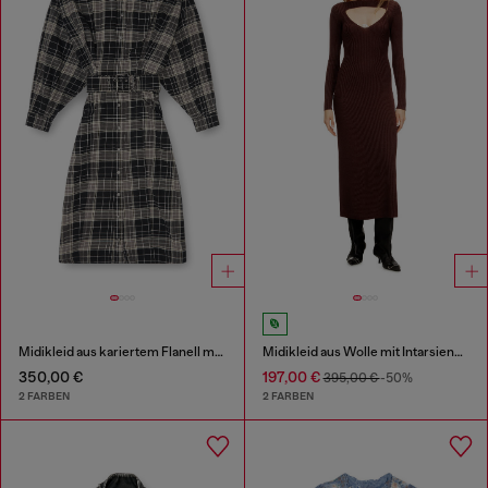
Midikleid aus kariertem Flanell mit breitem Gürtel
Midikleid aus Wolle mit Intarsienmuster
350,00 €
197,00 €
395,00 €
-50%
2 FARBEN
2 FARBEN