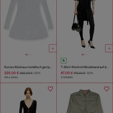
Kurzes Kleid aus metallisch geripptem Strick
T-Shirt-Kleid mit Bindeband auf der Vorderseite
225,00 €
87,00 €
450,00 €
-50%
175,00 €
-50%
HELLGRAU
2 FARBEN