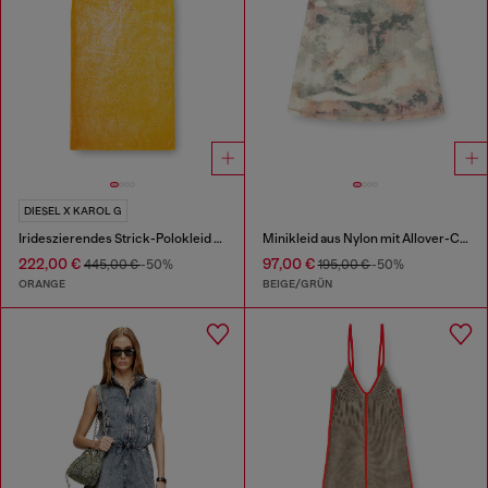
DIESEL X KAROL G
Irideszierendes Strick-Polokleid mit Lotus-Print
Minikleid aus Nylon mit Allover-Camouflagemuster und Kristalldetails
222,00 €
97,00 €
445,00 €
-50%
195,00 €
-50%
ORANGE
BEIGE/GRÜN