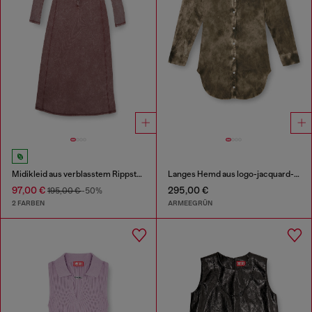
Midikleid aus verblasstem Rippstrick-Jersey
Langes Hemd aus logo-jacquard-knitter-satin
97,00 €
295,00 €
195,00 €
-50%
2 FARBEN
ARMEEGRÜN