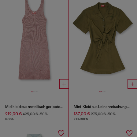
Midikleid aus metallisch geripptem Strick
Mini-Kleid aus Leinenmischung mit Taillenknoten
212,00 €
137,00 €
425,00 €
-50%
275,00 €
-50%
ROSA
2 FARBEN