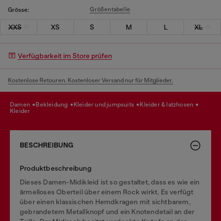
Größentabelle
Grösse:
XXS
XS
S
M
L
XL
Verfügbarkeit im Store prüfen
Kostenlose Retouren. Kostenloser Versand nur für Mitglieder.
damen
bekleidung
kleider und jumpsuits
kleider & latzhosen
kleider
BESCHREIBUNG
Produktbeschreibung
Dieses Damen-Midikleid ist so gestaltet, dass es wie ein
ärmelloses Oberteil über einem Rock wirkt. Es verfügt
über einen klassischen Hemdkragen mit sichtbarem,
gebrandetem Metallknopf und ein Knotendetail an der