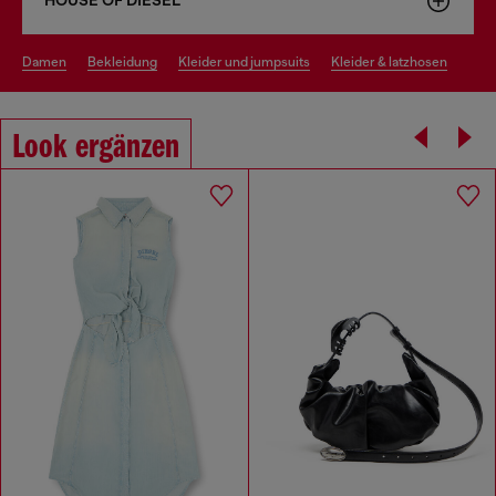
HOUSE OF DIESEL
damen
bekleidung
kleider und jumpsuits
kleider & latzhosen
Look ergänzen