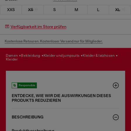
XXS
XS
S
M
L
XL
Verfügbarkeit im Store prüfen
Kostenlose Retouren. Kostenloser Versand nur für Mitglieder.
damen
bekleidung
kleider und jumpsuits
kleider & latzhosen
kleider
Responsible
ENTDECKE, WIE WIR DIE AUSWIRKUNGEN DIESES
PRODUKTS REDUZIEREN
BESCHREIBUNG
Produktbeschreibung