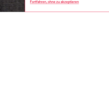
Fortfahren, ohne zu akzeptieren
damen
bekl
BESCH
Produk
Dieses 
leichte
verleih
aufgest
Statem
ID: A2
DETAIL