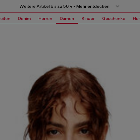
Weitere Artikel bis zu 50% - Mehr entdecken
eiten
Denim
Herren
Damen
Kinder
Geschenke
Ho