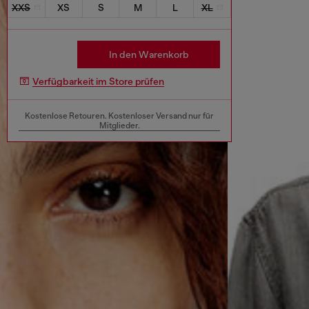
XXS
XS
S
M
L
XL
In den Warenkorb
Verfügbarkeit im Store prüfen
Kostenlose Retouren. Kostenloser Versand nur für
Mitglieder.