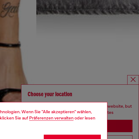
Choose your location
You are currently browsing Deutschland website, but
hnologien. Wenn Sie "Alle akzeptieren" wählen,
it seems you may be based in United States
klicken Sie auf
Präferenzen verwalten
oder lesen
Stay in Deutschland