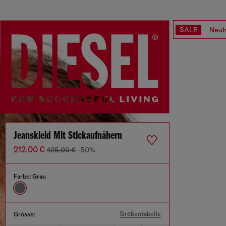
SALE
Neuh
Jeanskleid Mit Stickaufnähern
212,00 €
425,00 €
-50%
Farbe:
Grau
Größentabelle
Grösse: