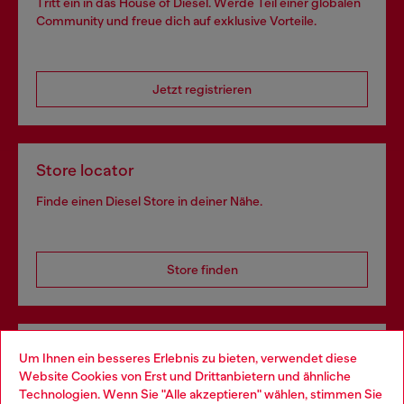
Tritt ein in das House of Diesel. Werde Teil einer globalen
Community und freue dich auf exklusive Vorteile.
Jetzt registrieren
Store locator
Finde einen Diesel Store in deiner Nähe.
Store finden
Omnichannel-Services
Um Ihnen ein besseres Erlebnis zu bieten, verwendet diese
Website Cookies von Erst und Drittanbietern und ähnliche
Entdecke unser gesamtes Service-Angebot, online und
Technologien. Wenn Sie "Alle akzeptieren" wählen, stimmen Sie
im Store.