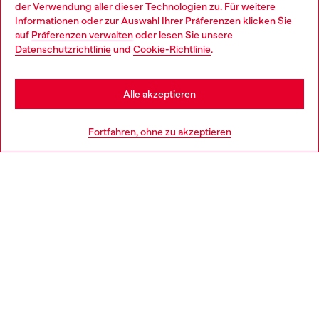
der Verwendung aller dieser Technologien zu. Für weitere
Choose your location
Informationen oder zur Auswahl Ihrer Präferenzen klicken Sie
auf
Präferenzen verwalten
oder lesen Sie unsere
You are currently browsing Deutschland website, but it seems
Datenschutzrichtlinie
und
Cookie-Richtlinie
.
Mehr erfahren
you may be based in United States
Stay in Deutschland
Alle akzeptieren
HILFE
Go to United States
Fortfahren, ohne zu akzeptieren
AGB UND RECHTLICHES
WORLD OF DIESEL
CORPORATE