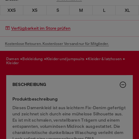
XXS
XS
S
M
L
XL
Verfügbarkeit im Store prüfen
Kostenlose Retouren. Kostenloser Versand nur für Mitglieder.
damen
bekleidung
kleider und jumpsuits
kleider & latzhosen
kleider
BESCHREIBUNG
Produktbeschreibung
Dieses Damenkleid ist aus leichtem Fix-Denim gefertigt
und zeichnet sich durch eine mühelose Silhouette aus.
Es ist mit schmalen, verstellbaren Trägern und einem
entspannten, voluminösen Midirock ausgestattet. Die
charakteristische dunkelblaue Waschung verleiht dem
Look sofort eine unverwechselbare DNA.