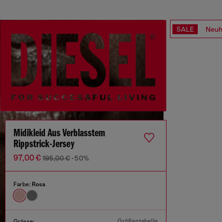
SALE
Neuh
Midikleid Aus Verblasstem
Rippstrick-Jersey
97,00 €
195,00 €
-50%
Farbe:
Rosa
Größentabelle
Grösse: