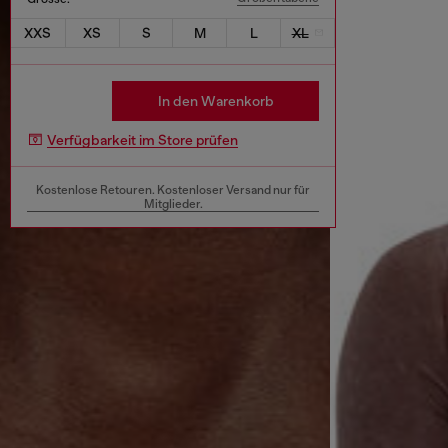
XXS
XS
S
M
L
XL
In den Warenkorb
Verfügbarkeit im Store prüfen
Kostenlose Retouren. Kostenloser Versand nur für
Mitglieder.