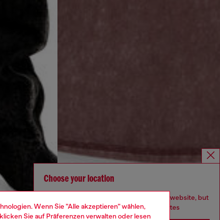
Choose your location
You are currently browsing Deutschland website, but
hnologien. Wenn Sie "Alle akzeptieren" wählen,
it seems you may be based in United States
klicken Sie auf
Präferenzen verwalten
oder lesen