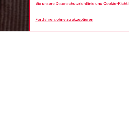
Sie unsere
Datenschutzrichtlinie
und
Cookie-Richtl
Fortfahren, ohne zu akzeptieren
damen
bekl
BESCH
Produk
Dieses 
Henley-
schmale
übergeh
dehnun
Das Kle
gewasch