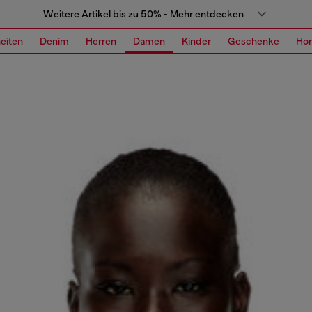
Weitere Artikel bis zu 50% - Mehr entdecken
eiten
Denim
Herren
Damen
Kinder
Geschenke
Ho