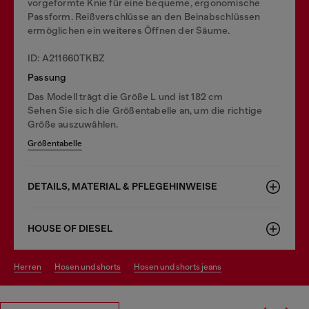
vorgeformte Knie für eine bequeme, ergonomische
Passform. Reißverschlüsse an den Beinabschlüssen
ermöglichen ein weiteres Öffnen der Säume.
ID: A211660TKBZ
Passung
Das Modell trägt die Größe L und ist 182 cm
Sehen Sie sich die Größentabelle an, um die richtige
Größe auszuwählen.
Größentabelle
DETAILS, MATERIAL & PFLEGEHINWEISE
HOUSE OF DIESEL
herren
hosen und shorts
hosen und shorts jeans