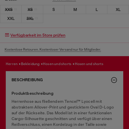
XXS
XS
S
M
L
XL
XXL
3XL
Verfügbarkeit im Store prüfen
Kostenlose Retouren. Kostenloser Versand nur für Mitglieder.
herren
bekleidung
hosen und shorts
hosen und shorts
BESCHREIBUNG
Produktbeschreibung
Herrenhose aus fließendem Tencel™ Lyocell mit
abstraktem Allover-Print und gesticktem Oval D-Logo
auf der Rückseite. Das Modell ist in einer funktionalen
Cargo-Silhouette geschnitten und verfügt über einen
Reißverschluss, einen Kordelzug in der Taille sowie