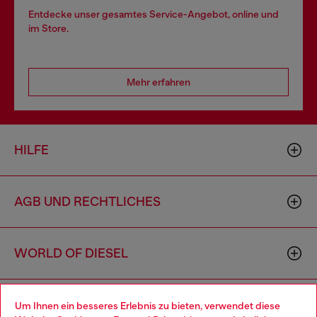
Entdecke unser gesamtes Service-Angebot, online und
im Store.
Mehr erfahren
HILFE
AGB UND RECHTLICHES
WORLD OF DIESEL
CORPORATE
Um Ihnen ein besseres Erlebnis zu bieten, verwendet diese