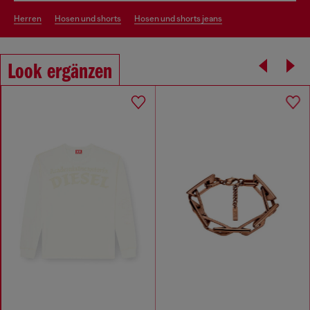
herren
hosen und shorts
hosen und shorts jeans
Look ergänzen