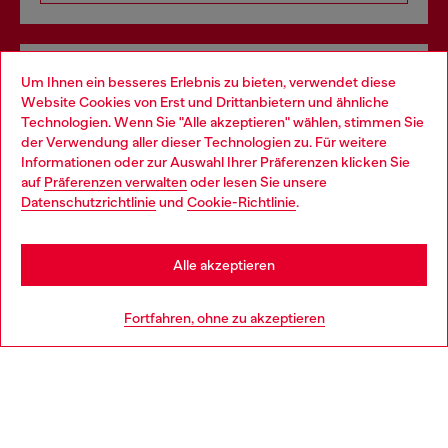
Omnichannel-Services
Um Ihnen ein besseres Erlebnis zu bieten, verwendet diese
Website Cookies von Erst und Drittanbietern und ähnliche
Entdecke unser gesamtes Service-Angebot, online und
Technologien. Wenn Sie "Alle akzeptieren" wählen, stimmen Sie
im Store.
der Verwendung aller dieser Technologien zu. Für weitere
Choose your location
Informationen oder zur Auswahl Ihrer Präferenzen klicken Sie
auf
Präferenzen verwalten
oder lesen Sie unsere
You are currently browsing Deutschland website, but it seems
Datenschutzrichtlinie
und
Cookie-Richtlinie
.
Mehr erfahren
you may be based in United States
Stay in Deutschland
Alle akzeptieren
HILFE
Go to United States
Fortfahren, ohne zu akzeptieren
AGB UND RECHTLICHES
WORLD OF DIESEL