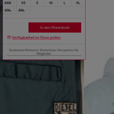
XXS
XS
S
M
L
XL
XXL
3XL
In den Warenkorb
Verfügbarkeit im Store prüfen
Kostenlose Retouren. Kostenloser Versand nur für
Mitglieder.