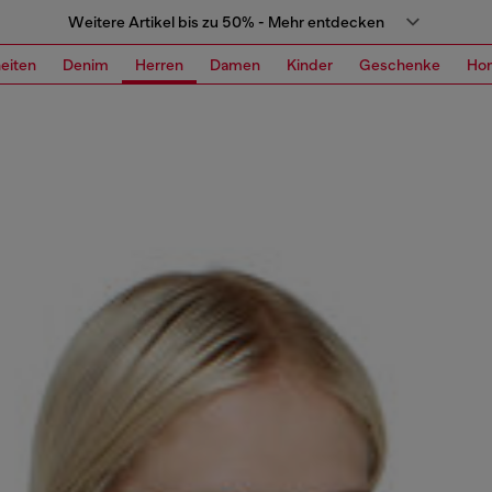
Weitere Artikel bis zu 50% - Mehr entdecken
eiten
Denim
Herren
Damen
Kinder
Geschenke
Ho