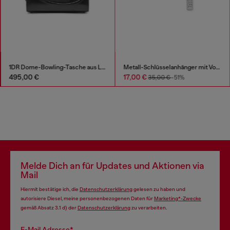
Metallschlüsselanhänger mit D-Anhänger aus Strass
1DR Dome-Bowling-Tasche aus Leder
,00 €
495,00 €
17
Melde Dich an für Updates und Aktionen via
Mail
Hiermit bestätige ich, die
Datenschutzerklärung
gelesen zu haben und
autorisiere Diesel, meine personenbezogenen Daten für
Marketing*-Zwecke
gemäß Absatz 3.1 d) der
Datenschutzerklärung
zu verarbeiten.
E-Mail Adresse*