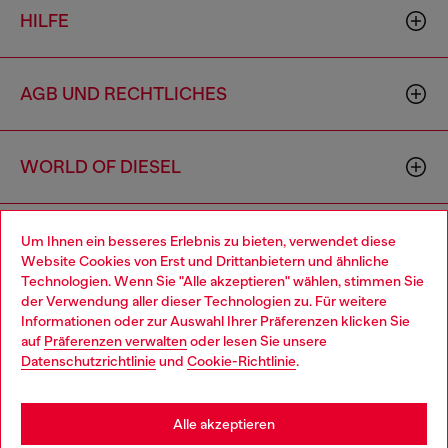
HILFE
AGB UND RECHTLICHES
WORLD OF DIESEL
CORPORATE
Um Ihnen ein besseres Erlebnis zu bieten, verwendet diese
Website Cookies von Erst und Drittanbietern und ähnliche
Technologien. Wenn Sie "Alle akzeptieren" wählen, stimmen Sie
der Verwendung aller dieser Technologien zu. Für weitere
Choose your location
Informationen oder zur Auswahl Ihrer Präferenzen klicken Sie
auf
Präferenzen verwalten
oder lesen Sie unsere
You are currently browsing Deutschland website, but it seems
Datenschutzrichtlinie
und
Cookie-Richtlinie
.
you may be based in United States
Country: DE
Language: DE
Stay in Deutschland
Alle akzeptieren