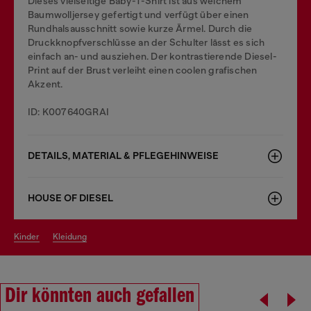
Dieses vielseitige Baby-T-Shirt ist aus weichem
Baumwolljersey gefertigt und verfügt über einen
Rundhalsausschnitt sowie kurze Ärmel. Durch die
Druckknopfverschlüsse an der Schulter lässt es sich
einfach an- und ausziehen. Der kontrastierende Diesel-
Print auf der Brust verleiht einen coolen grafischen
Akzent.
ID: K007640GRAI
DETAILS, MATERIAL & PFLEGEHINWEISE
HOUSE OF DIESEL
kinder
kleidung
Dir könnten auch gefallen