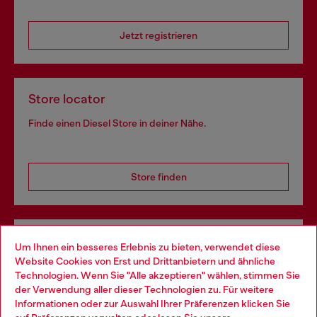
Jetzt registrieren
Store locator
Finde einen Diesel Store in deiner Nähe.
Store finden
Omnichannel-Services
Um Ihnen ein besseres Erlebnis zu bieten, verwendet diese
Website Cookies von Erst und Drittanbietern und ähnliche
Entdecke unser gesamtes Service-Angebot, online und
Technologien. Wenn Sie "Alle akzeptieren" wählen, stimmen Sie
im Store.
der Verwendung aller dieser Technologien zu. Für weitere
Choose your location
Informationen oder zur Auswahl Ihrer Präferenzen klicken Sie