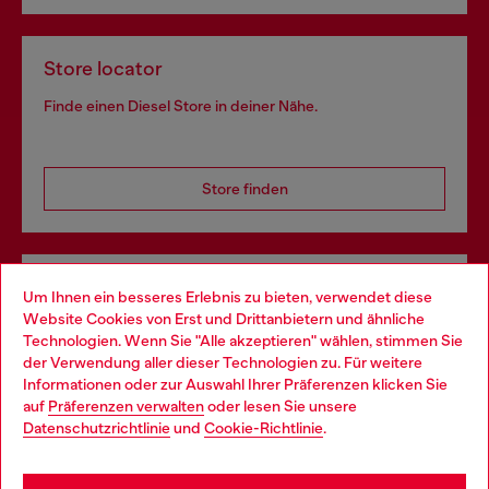
Store locator
Finde einen Diesel Store in deiner Nähe.
Store finden
Omnichannel-Services
Um Ihnen ein besseres Erlebnis zu bieten, verwendet diese
Website Cookies von Erst und Drittanbietern und ähnliche
Entdecke unser gesamtes Service-Angebot, online und
Technologien. Wenn Sie "Alle akzeptieren" wählen, stimmen Sie
im Store.
der Verwendung aller dieser Technologien zu. Für weitere
Choose your location
Informationen oder zur Auswahl Ihrer Präferenzen klicken Sie
auf
Präferenzen verwalten
oder lesen Sie unsere
You are currently browsing Österreich website, but it seems you
Datenschutzrichtlinie
und
Cookie-Richtlinie
.
Mehr erfahren
may be based in United States
Stay in Österreich