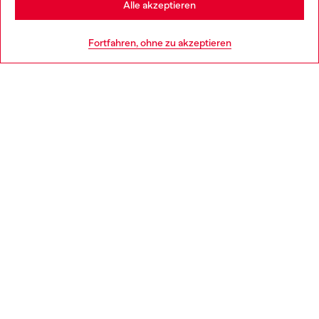
Alle akzeptieren
HILFE
Go to United States
Fortfahren, ohne zu akzeptieren
AGB UND RECHTLICHES
WORLD OF DIESEL
CORPORATE
Country: AT
Language: DE