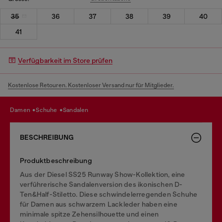
35
36
37
38
39
40
41
Verfügbarkeit im Store prüfen
Kostenlose Retouren. Kostenloser Versand nur für Mitglieder.
damen
schuhe
sandalen
BESCHREIBUNG
Produktbeschreibung
Aus der Diesel SS25 Runway Show-Kollektion, eine
verführerische Sandalenversion des ikonischen D-
Ten&Half-Stiletto. Diese schwindelerregenden Schuhe
für Damen aus schwarzem Lackleder haben eine
minimale spitze Zehensilhouette und einen