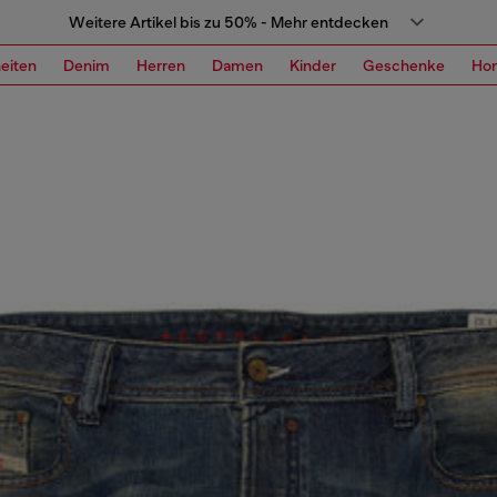
Weitere Artikel bis zu 50% - Mehr entdecken
eiten
Denim
Herren
Damen
Kinder
Geschenke
Ho