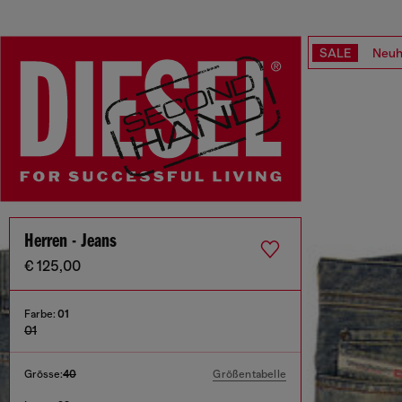
SALE
Neuh
Herren - Jeans
€ 125,00
Farbe:
01
01
Grösse:
40
Größentabelle