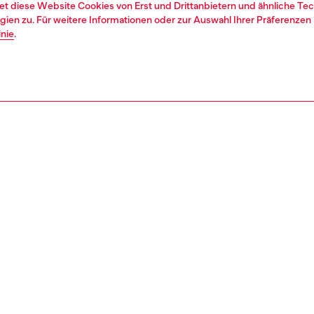
et diese Website Cookies von Erst und Drittanbietern und ähnliche Tec
ien zu. Für weitere Informationen oder zur Auswahl Ihrer Präferenzen 
inie
.
1 | 2
second hand
second hand
denim second hand
S, MATERIAL & PFLEGEHINWEISE
ITIONING PHASES
OF DIESEL