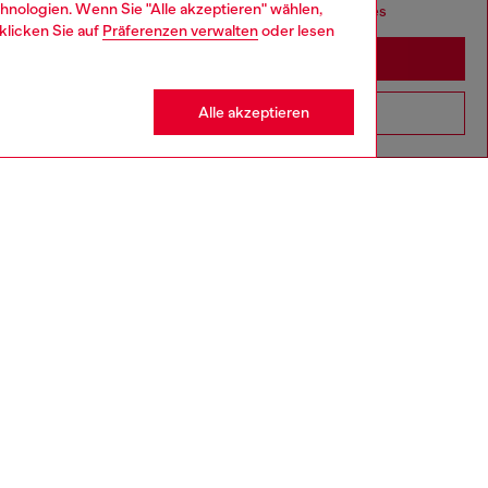
hnologien. Wenn Sie "Alle akzeptieren" wählen,
seems you may be based in United States
klicken Sie auf
Präferenzen verwalten
oder lesen
Stay in Österreich
Alle akzeptieren
Go to United States