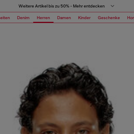
Weitere Artikel bis zu 50% - Mehr entdecken
eiten
Denim
Herren
Damen
Kinder
Geschenke
Ho