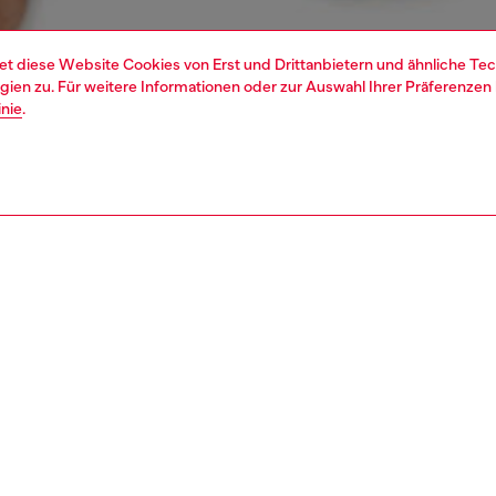
et diese Website Cookies von Erst und Drittanbietern und ähnliche Tec
ien zu. Für weitere Informationen oder zur Auswahl Ihrer Präferenzen 
inie
.
1 | 4
rwäsche und bademode
unterhosen und boxers
unterwäsche und bademode
REIBUNG
tbeschreibung
Passung
tropants aus bequemer Stretchbaumwolle in schlichten
Das Modell
en. Jedes der Modelle verfügt über einen elastischen
Sehen Sie 
rd-gewebten Bund mit umlaufenden Diesel Denim
auszuwähl