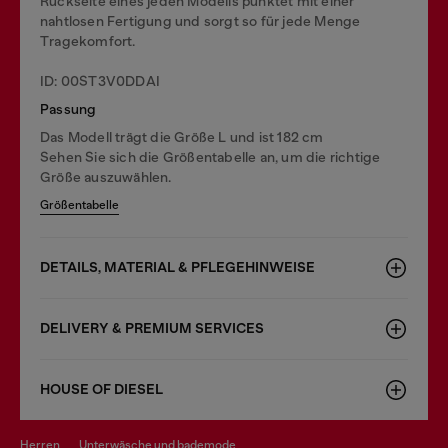
Rückseite eines jeden Modells punktet mit einer
nahtlosen Fertigung und sorgt so für jede Menge
Tragekomfort.
ID: 00ST3V0DDAI
Passung
Das Modell trägt die Größe L und ist 182 cm
Sehen Sie sich die Größentabelle an, um die richtige
Größe auszuwählen.
Größentabelle
DETAILS, MATERIAL & PFLEGEHINWEISE
DELIVERY & PREMIUM SERVICES
HOUSE OF DIESEL
herren
unterwäsche und bademode