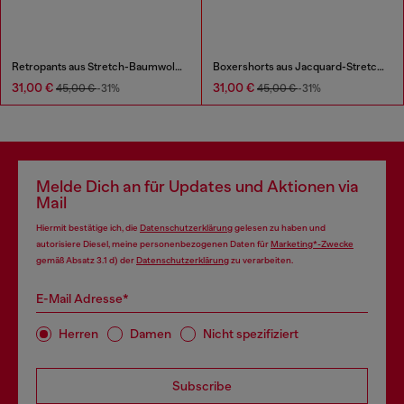
Retropants aus Stretch-Baumwolle im Dreierpack
Boxershorts aus Jacquard-Stretchbaumwolle im Dreierpack
31,00 €
31,00 €
45,00 €
-31%
45,00 €
-31%
Melde Dich an für Updates und Aktionen via
Mail
Hiermit bestätige ich, die
Datenschutzerklärung
gelesen zu haben und
autorisiere Diesel, meine personenbezogenen Daten für
Marketing*-Zwecke
gemäß Absatz 3.1 d) der
Datenschutzerklärung
zu verarbeiten.
E-Mail Adresse*
Herren
Damen
Nicht spezifiziert
Subscribe