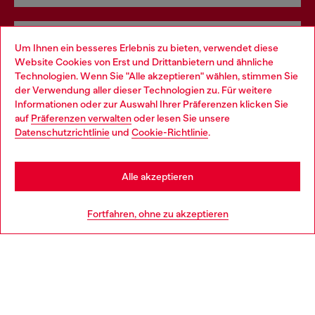
Omnichannel-Services
Um Ihnen ein besseres Erlebnis zu bieten, verwendet diese
Website Cookies von Erst und Drittanbietern und ähnliche
Entdecke unser gesamtes Service-Angebot, online und
Technologien. Wenn Sie "Alle akzeptieren" wählen, stimmen Sie
im Store.
der Verwendung aller dieser Technologien zu. Für weitere
Choose your location
Informationen oder zur Auswahl Ihrer Präferenzen klicken Sie
auf
Präferenzen verwalten
oder lesen Sie unsere
You are currently browsing Deutschland website, but it seems
Datenschutzrichtlinie
und
Cookie-Richtlinie
.
Mehr erfahren
you may be based in United States
Stay in Deutschland
Alle akzeptieren
HILFE
Go to United States
Fortfahren, ohne zu akzeptieren
AGB UND RECHTLICHES
WORLD OF DIESEL