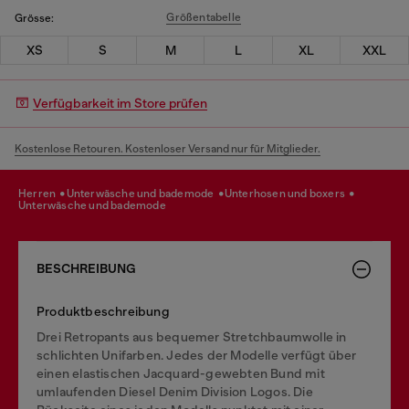
Größentabelle
Grösse:
XS
S
M
L
XL
XXL
Verfügbarkeit im Store prüfen
Kostenlose Retouren. Kostenloser Versand nur für Mitglieder.
herren
unterwäsche und bademode
unterhosen und boxers
unterwäsche und bademode
BESCHREIBUNG
Produktbeschreibung
Drei Retropants aus bequemer Stretchbaumwolle in
schlichten Unifarben. Jedes der Modelle verfügt über
einen elastischen Jacquard-gewebten Bund mit
umlaufenden Diesel Denim Division Logos. Die