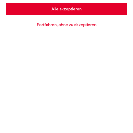
Stay in Deutschland
Alle akzeptieren
HILFE
Go to United States
Fortfahren, ohne zu akzeptieren
AGB UND RECHTLICHES
WORLD OF DIESEL
CORPORATE
Country: DE
Language: DE