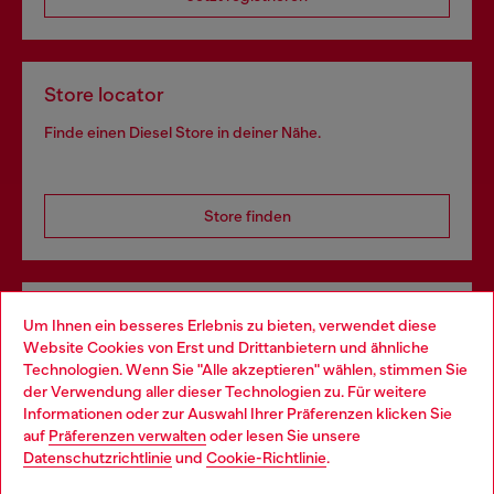
Store locator
Finde einen Diesel Store in deiner Nähe.
Store finden
Omnichannel-Services
Um Ihnen ein besseres Erlebnis zu bieten, verwendet diese
Website Cookies von Erst und Drittanbietern und ähnliche
Entdecke unser gesamtes Service-Angebot, online und
Technologien. Wenn Sie "Alle akzeptieren" wählen, stimmen Sie
im Store.
der Verwendung aller dieser Technologien zu. Für weitere
Choose your location
Informationen oder zur Auswahl Ihrer Präferenzen klicken Sie
auf
Präferenzen verwalten
oder lesen Sie unsere
You are currently browsing Deutschland website, but it seems
Datenschutzrichtlinie
und
Cookie-Richtlinie
.
Mehr erfahren
you may be based in United States