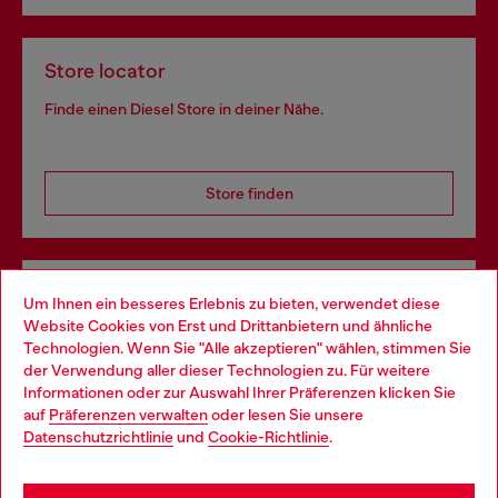
Store locator
Finde einen Diesel Store in deiner Nähe.
Store finden
Omnichannel-Services
Um Ihnen ein besseres Erlebnis zu bieten, verwendet diese
Website Cookies von Erst und Drittanbietern und ähnliche
Entdecke unser gesamtes Service-Angebot, online und
Technologien. Wenn Sie "Alle akzeptieren" wählen, stimmen Sie
im Store.
der Verwendung aller dieser Technologien zu. Für weitere
Choose your location
Informationen oder zur Auswahl Ihrer Präferenzen klicken Sie
auf
Präferenzen verwalten
oder lesen Sie unsere
You are currently browsing Deutschland website, but it seems
Datenschutzrichtlinie
und
Cookie-Richtlinie
.
Mehr erfahren
you may be based in United States
Stay in Deutschland