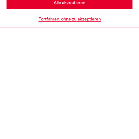
Alle akzeptieren
HILFE
Go to United States
Fortfahren, ohne zu akzeptieren
AGB UND RECHTLICHES
WORLD OF DIESEL
CORPORATE
Country: DE
Language: DE