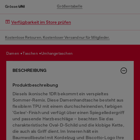
Größentabelle
Grösse:
UNI
Verfügbarkeit im Store prüfen
Kostenlose Retouren. Kostenloser Versand nur für Mitglieder.
damen
taschen
umhangetaschen
BESCHREIBUNG
Produktbeschreibung
Diesels ikonische 1DR bekommt ein verspieltes
Sommer-Remix. Diese Damenhandtasche besteht aus
flexiblem TPU mit einem durchscheinenden, farbigen
'Gelee'-Finish und verfügt über einen Spiegelledergriff
und passende Harzbeschläge – beachten Sie das
charakteristische Oval-D-Schild und die klobige Kette,
die auch als Griff dient. Im Inneren hält ein
Baumwollbeutel mit Kordelzug und Biscotto-Logo Ihre