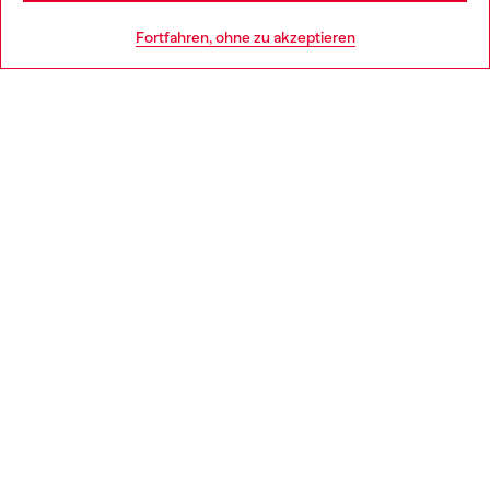
HILFE
Go to United States
Fortfahren, ohne zu akzeptieren
AGB UND RECHTLICHES
WORLD OF DIESEL
CORPORATE
Country: DE
Language: DE