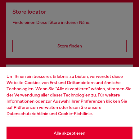
Store locator
Finde einen Diesel Store in deiner Nähe.
Store finden
Omnichannel-Services
Um Ihnen ein besseres Erlebnis zu bieten, verwendet diese
Website Cookies von Erst und Drittanbietern und ähnliche
Entdecke unser gesamtes Service-Angebot, online und
Technologien. Wenn Sie "Alle akzeptieren" wählen, stimmen Sie
im Store.
der Verwendung aller dieser Technologien zu. Für weitere
Choose your location
Informationen oder zur Auswahl Ihrer Präferenzen klicken Sie
auf
Präferenzen verwalten
oder lesen Sie unsere
You are currently browsing Deutschland website, but it seems
Datenschutzrichtlinie
und
Cookie-Richtlinie
.
Mehr erfahren
you may be based in United States
Stay in Deutschland
Alle akzeptieren