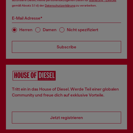
autorisiere Diesel, meine personenbezogenen Daten für
Marketing*-Zwecke
gemäß Absatz 3.1 d) der
Datenschutzerklärung
zu verarbeiten.
E-Mail Adresse*
Herren
Damen
Nicht spezifiziert
Subscribe
Tritt ein in das House of Diesel. Werde Teil einer globalen
Community und freue dich auf exklusive Vorteile.
Jetzt registrieren